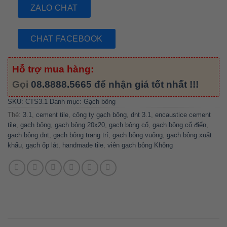
ZALO CHAT
CHAT FACEBOOK
Hỗ trợ mua hàng:
Gọi
08.8888.5665
để nhận giá tốt nhất !!!
SKU:
CTS3.1
Danh mục:
Gạch bông
Thẻ:
3.1
,
cement tile
,
công ty gạch bông
,
dnt 3.1
,
encaustice cement
tile
,
gạch bông
,
gạch bông 20x20
,
gạch bông cổ
,
gạch bông cổ điển
,
gạch bông dnt
,
gạch bông trang trí
,
gạch bông vuông
,
gạch bông xuất
khẩu
,
gạch ốp lát
,
handmade tile
,
viên gạch bông Không