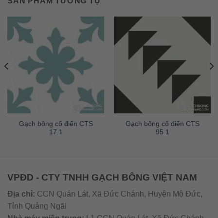
SẢN PHẨM TƯƠNG TỰ
Gạch bông cổ điển CTS
Gạch bông cổ điển CTS
17.1
95.1
VPĐD - CTY TNHH GẠCH BÔNG VIỆT NAM
Địa chỉ:
CCN Quán Lát, Xã Đức Chánh, Huyện Mộ Đức,
Tỉnh Quảng Ngãi