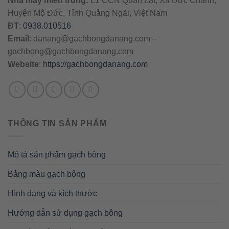
Nhà máy miền trung:
L1 CCN Quán Lát, Xã Đức Chánh,
Huyện Mộ Đức, Tỉnh Quảng Ngãi, Việt Nam
ĐT
:
0938.010516
Email
:
danang@gachbongdanang.com
–
gachbong@gachbongdanang.com
Website
:
https://gachbongdanang.com
THÔNG TIN SẢN PHẨM
Mô tả sản phẩm gạch bông
Bảng màu gạch bông
Hình dạng và kích thước
Hướng dẫn sử dụng gạch bông