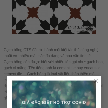
Gạch bông CTS đã trở thành một kiệt tác thủ công nghệ
thuật với nhiều màu sắc đa dạng và hoa văn tinh tế.
Gạch bông còn được biết với nhiều tên gọi như: gạch hoa,
gạch xi măng. Tên tiếng anh là cement tile hay encaustic
cement tile… Gạch bông là loại vật liệu thân thiện môi
×
trường với những nguyên vật liệu tự nhiên và không sử
dụng nhiên liệu đốt trong quá trình sản xuất. Cấu tạo & qui
trình nên viên gạch bông được sản xuất thủ công không
gây ra ô nhiễm môi trường.
GIÁ ĐẶC BIỆT HỖ TRỢ COVID