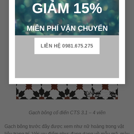
GIẢM 15%
MIỄN PHÍ VẬN CHUYỂN
LIÊN HỆ 0981.675.275
Gạch bông cổ điển CTS 3.1 – 4 viên
Gạch bông trước đây được xem như nữ hoàng trong vật
liệu trang trí. Với ưu điểm như: đang dạng về mẫu mã, màu