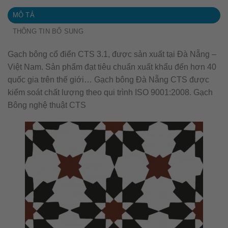
MÔ TẢ
THÔNG TIN BỔ SUNG
Gạch bông cổ điển CTS 3.1, được sản xuất tại Đà Nẵng –
Việt Nam. Sản phẩm đạt tiêu chuẩn xuất khẩu đến hơn 40
quốc gia trên thế giới… Gạch bông Đà Nẵng CTS được
kiểm soát chất lượng theo qui trình ISO 9001:2008. Gạch
Bông nghệ thuật CTS