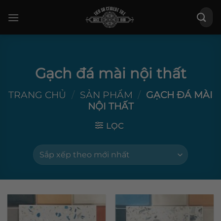
Bỏ
Tìm
qua
kiếm:
nội
dung
Gạch đá mài nội thất
TRANG CHỦ
/
SẢN PHẨM
/
GẠCH ĐÁ MÀI
NỘI THẤT
LỌC