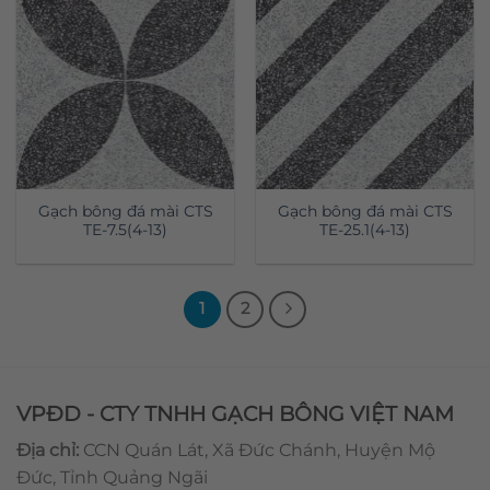
Gạch bông đá mài CTS
Gạch bông đá mài CTS
TE-7.5(4-13)
TE-25.1(4-13)
1
2
VPĐD - CTY TNHH GẠCH BÔNG VIỆT NAM
Địa chỉ:
CCN Quán Lát, Xã Đức Chánh, Huyện Mộ
Đức, Tỉnh Quảng Ngãi