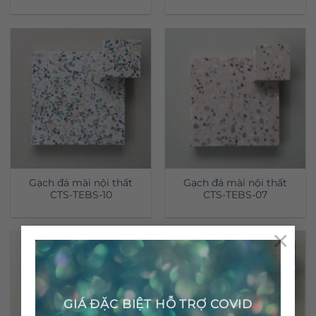
Gạch đá mài nội thất
Gạch đá mài nội thất
CTS-TEBS-10
CTS-TEBS-07
×
GIÁ ĐẶC BIỆT HỖ TRỢ COVID