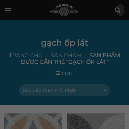
Bỏ
Tìm
qua
kiếm:
nội
dung
gạch ốp lát
TRANG CHỦ
/
SẢN PHẨM
/
SẢN PHẨM
ĐƯỢC GẮN THẺ “GẠCH ỐP LÁT”
LỌC