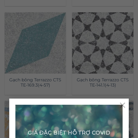
Gạch bông Terrazzo CTS
Gạch bông Terrazzo CTS
TE-169.3(4-57)
TE-141.1(4-13)
×
GIÁ ĐẶC BIỆT HỖ TRỢ COVID