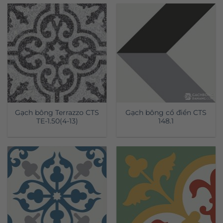
Gạch bông Terrazzo CTS
Gạch bông cổ điển CTS
TE-1.50(4-13)
148.1