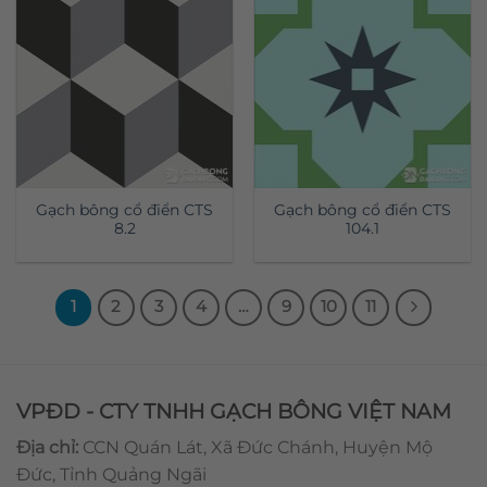
Gạch bông cổ điển CTS
Gạch bông cổ điển CTS
8.2
104.1
1
2
3
4
…
9
10
11
VPĐD - CTY TNHH GẠCH BÔNG VIỆT NAM
Địa chỉ:
CCN Quán Lát, Xã Đức Chánh, Huyện Mộ
Đức, Tỉnh Quảng Ngãi