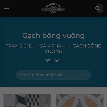
Bỏ
Tìm
qua
kiếm:
nội
dung
Gạch bông vuông
TRANG CHỦ
/
SẢN PHẨM
/
GẠCH BÔNG
VUÔNG
LỌC