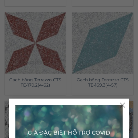
Gạch bông Terrazzo CTS
Gạch bông Terrazzo CTS
TE-170.2(4-62)
TE-169.3(4-57)
×
GIÁ ĐẶC BIỆT HỖ TRỢ COVID