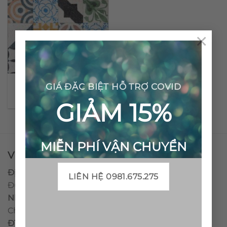
×
Gạch bông đá mài tổng
GIÁ ĐẶC BIỆT HỖ TRỢ COVID
hợp
GIẢM 15%
MIỄN PHÍ VẬN CHUYỂN
VPĐD - CTY TNHH GẠCH BÔNG VIỆT NAM
Địa chỉ:
CCN Quán Lát, Xã Đức Chánh, Huyện Mộ
LIÊN HỆ 0981.675.275
Đức, Tỉnh Quảng Ngãi
Nhà máy miền trung:
L1 CCN Quán Lát, Xã Đức
Chánh, Huyện Mộ Đức, Tỉnh Quảng Ngãi, Việt Nam
ĐT
:
0938.010516