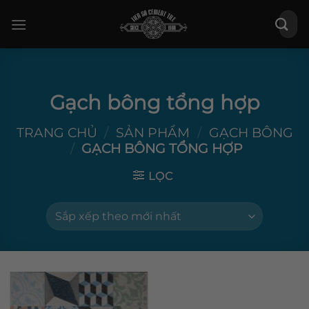
Bỏ
Tìm
qua
kiếm:
nội
dung
Gạch bông tổng hợp
TRANG CHỦ
/
SẢN PHẨM
/
GẠCH BÔNG
/
GẠCH BÔNG TỔNG HỢP
LỌC