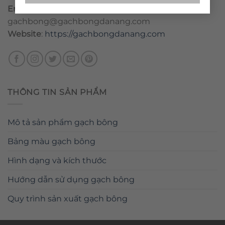
Email
:
danang@gachbongdanang.com
–
gachbong@gachbongdanang.com
Website
:
https://gachbongdanang.com
THÔNG TIN SẢN PHẨM
Mô tả sản phẩm gạch bông
Bảng màu gạch bông
Hình dạng và kích thước
Hướng dẫn sử dụng gạch bông
Quy trình sản xuất gạch bông