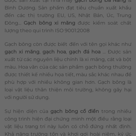
được sản xuất tại nhà máy
gạch bông Đà Nẵng
&
Bình Dương. Sản phẩm đạt tiêu chuẩn xuất khẩu
đến các thị trường EU, US, Nhật Bản, Úc, Trung
Đông…
Gạch bông xi măng
được kiểm soát chất
lượng theo qui trình ISO 9001:2008
Gạch bông còn được biết đến với tên gọi khác như
gạch xi măng
,
gạch hoa
,
gạch đá hoa
… Được sản
xuất từ các nguyên liệu chính là xi măng, cát và bột
màu. Hoa văn của các sản phẩm gạch bông thường
được thiết kế nhiều họa tiết, màu sắc khác nhau để
phù hợp với nhiều không gian hơn. Gạch bông là
loại vật liệu thân thiện môi trường, không gây hại
với người sử dụng.
Sự hiện diện của
gạch bông cổ điển
trong nhiều
công trình hiện đại chứng minh một điều rằng loại
vật liệu trang trí này luôn có chỗ đứng nhất định.
Khả năng trường tồn và khơi gợi hoài niệm, ký ức