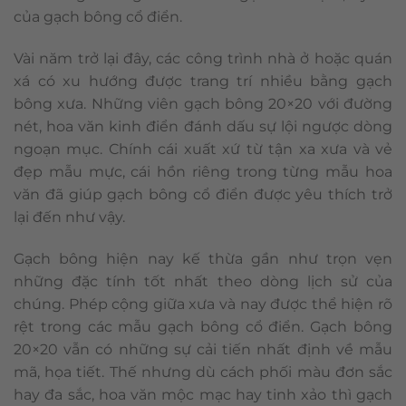
của gạch bông cổ điển.
Vài năm trở lại đây, các công trình nhà ở hoặc quán
xá có xu hướng được trang trí nhiều bằng gạch
bông xưa. Những viên gạch bông 20×20 với đường
nét, hoa văn kinh điển đánh dấu sự lội ngược dòng
ngoạn mục. Chính cái xuất xứ từ tận xa xưa và vẻ
đẹp mẫu mực, cái hồn riêng trong từng mẫu hoa
văn đã giúp gạch bông cổ điển được yêu thích trở
lại đến như vậy.
Gạch bông hiện nay kế thừa gần như trọn vẹn
những đặc tính tốt nhất theo dòng lịch sử của
chúng. Phép cộng giữa xưa và nay được thể hiện rõ
rệt trong các mẫu gạch bông cổ điển. Gạch bông
20×20 vẫn có những sự cải tiến nhất định về mẫu
mã, họa tiết. Thế nhưng dù cách phối màu đơn sắc
hay đa sắc, hoa văn mộc mạc hay tinh xảo thì gạch