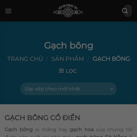
Bỏ
Tìm
qua
kiếm:
nội
dung
Gạch bông
TRANG CHỦ
/
SẢN PHẨM
/
GẠCH BÔNG
LỌC
GẠCH BÔNG CỔ ĐIỂN
Gạch bông
xi măng hay
gạch hoa
của chúng tôi