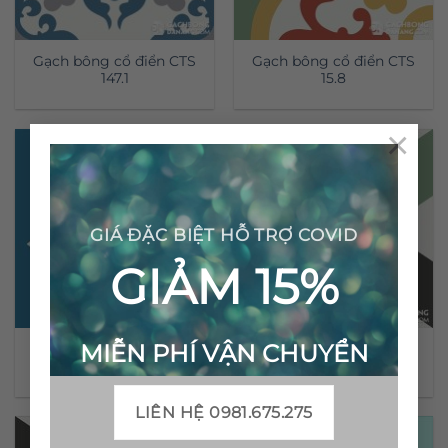
Gạch bông cổ điển CTS
Gạch bông cổ điển CTS
147.1
15.8
×
GIÁ ĐẶC BIỆT HỖ TRỢ COVID
GIẢM 15%
MIỄN PHÍ VẬN CHUYỂN
Gạch bông cổ điển CTS
Gạch bông cổ điển CTS
15.4
8.4(4-7-13)
LIÊN HỆ 0981.675.275