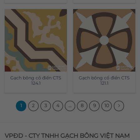
Gạch bông cổ điển CTS
Gạch bông cổ điển CTS
124.1
121.1
1
2
3
4
…
8
9
10
VPĐD - CTY TNHH GẠCH BÔNG VIỆT NAM