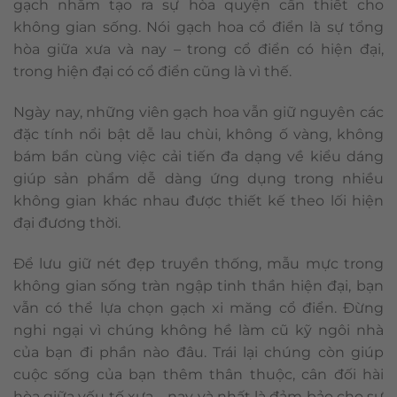
gạch nhằm tạo ra sự hòa quyện cần thiết cho
không gian sống. Nói gạch hoa cổ điển là sự tổng
hòa giữa xưa và nay – trong cổ điển có hiện đại,
trong hiện đại có cổ điển cũng là vì thế.
Ngày nay, những viên gạch hoa vẫn giữ nguyên các
đặc tính nổi bật dễ lau chùi, không ố vàng, không
bám bẩn cùng việc cải tiến đa dạng về kiểu dáng
giúp sản phẩm dễ dàng ứng dụng trong nhiều
không gian khác nhau được thiết kế theo lối hiện
đại đương thời.
Để lưu giữ nét đẹp truyền thống, mẫu mực trong
không gian sống tràn ngập tinh thần hiện đại, bạn
vẫn có thể lựa chọn gạch xi măng cổ điển. Đừng
nghi ngại vì chúng không hề làm cũ kỹ ngôi nhà
của bạn đi phần nào đâu. Trái lại chúng còn giúp
cuộc sống của bạn thêm thân thuộc, cân đối hài
hòa giữa yếu tố xưa – nay và nhất là đảm bảo cho sự