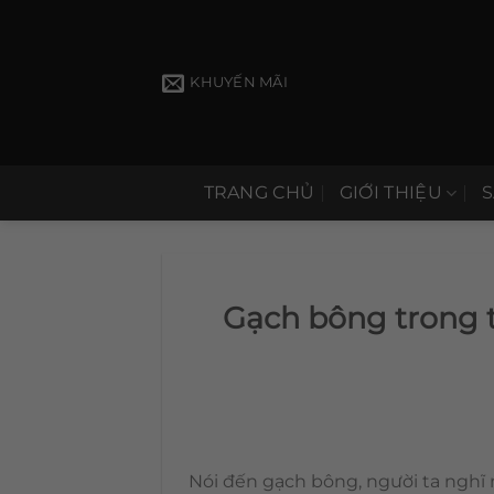
Bỏ
qua
nội
KHUYẾN MÃI
dung
TRANG CHỦ
GIỚI THIỆU
Gạch bông trong t
Nói đến gạch bông, người ta ngh