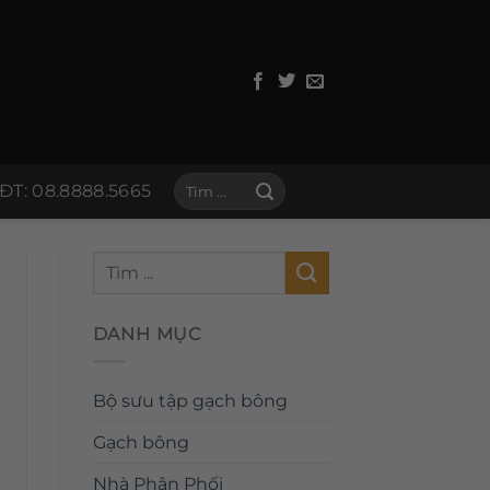
Tìm
ĐT: 08.8888.5665
kiếm:
DANH MỤC
Bộ sưu tập gạch bông
Gạch bông
Nhà Phân Phối