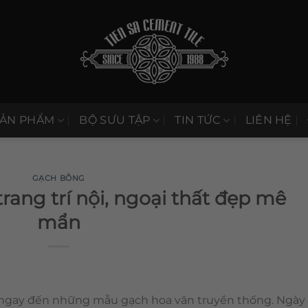
SẢN PHẨM
BỘ SƯU TẬP
TIN TỨC
LIÊN HỆ
GẠCH BÔNG
rang trí nội, ngoại thất đẹp mê
mẩn
ĩ ngay đến những mẫu gạch hoa văn truyền thống. Ngày