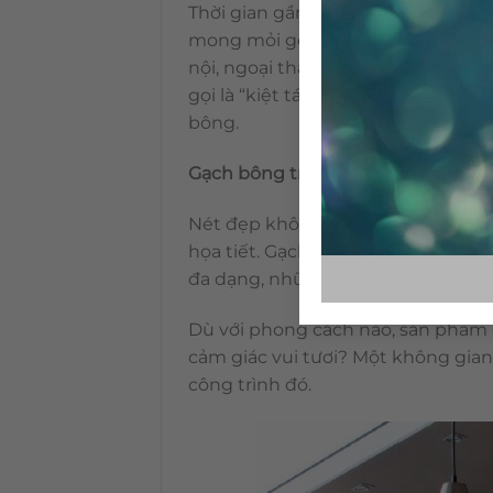
Thời gian gần đây, nhiều thương hi
mong mỏi góp sức mình vào việc k
nội, ngoại thất với những bảng mà
gọi là “kiệt tác truyền thống” mở
bông.
Gạch bông trong trang trí nội, ng
Nét đẹp không bao giờ cũ của loại
họa tiết. Gạch bông ngày nay khô
đa dạng, những thiết kế phá vỡ nh
Dù với phong cách nào, sản phẩm 
cảm giác vui tươi? Một không gia
công trình đó.