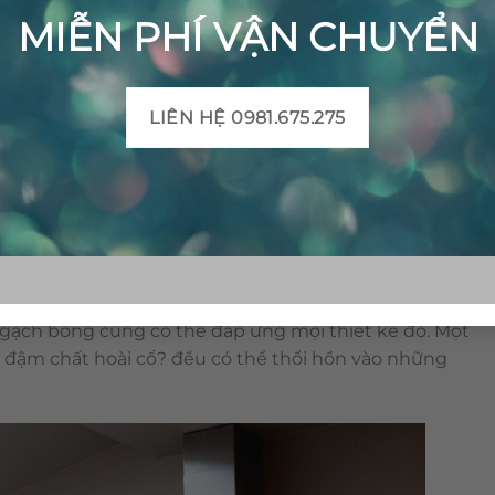
ệu hoạt động trong lĩnh vực gạch, đá trang trí đang
MIỄN PHÍ VẬN CHUYỂN
hởi tạo nên một xu hướng mới, sử dụng gạch trang trí
u đa sắc, họa tiết sống động mà các nghệ nhân tạo ra
 ra một phong cách mới, độc đáo trong việc sử dụng gạch
LIÊN HỆ 0981.675.275
oại thất đẹp mê mẩn
 gạch này đó chính là sự kết hợp độc đáo từ màu sắc và
ng chỉ đơn điệu là một hai mẫu mà có cả một kho tàng”
ững giới hạn sáng tạo.
gạch bông cũng có thể đáp ứng mọi thiết kế đó. Một
n đậm chất hoài cổ? đều có thể thổi hồn vào những