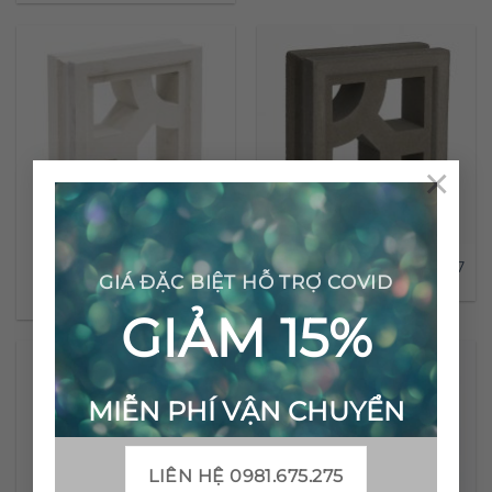
×
Gạch bông gió CTS BG
Gạch bông gió CTS BG 17
GIÁ ĐẶC BIỆT HỖ TRỢ COVID
17.1
GIẢM 15%
MIỄN PHÍ VẬN CHUYỂN
LIÊN HỆ 0981.675.275