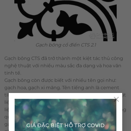
Gạch bông cổ điển CTS 2.1
Gạch bông CTS đã trở thành một kiệt tác thủ công
nghệ thuật với nhiều màu sắc đa dạng và hoa văn
tinh tế.
Gạch bông còn được biết với nhiều tên gọi như:
gạch hoa, gạch xi măng. Tên tiếng anh là cement
tile hay encaustic cement tile… Gạch bông là loại vật
×
liệu thân thiện môi trường với những nguyên vật
liệu tự nhiên và không sử dụng nhiên liệu đốt trong
quá trình sản xuất. Cấu tạo & qui trình nên viên
gạch bông được sản xuất thủ công không gây ra ô
GIÁ ĐẶC BIỆT HỖ TRỢ COVID