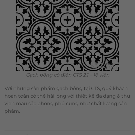
Gạch bông cổ điển CTS 2.1 – 16 viên
Với những sản phẩm gạch bông tại CTS, quý khách
hoàn toàn có thể hài lòng với thiết kế đa dạng & thư
viện màu sắc phong phú cũng như chất lượng sản
phẩm.