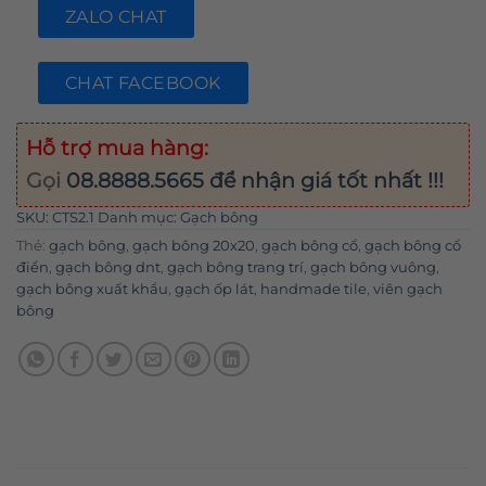
ZALO CHAT
CHAT FACEBOOK
Hỗ trợ mua hàng:
Gọi
08.8888.5665
để nhận giá tốt nhất !!!
SKU:
CTS2.1
Danh mục:
Gạch bông
Thẻ:
gạch bông
,
gạch bông 20x20
,
gạch bông cổ
,
gạch bông cổ
điển
,
gạch bông dnt
,
gạch bông trang trí
,
gạch bông vuông
,
gạch bông xuất khẩu
,
gạch ốp lát
,
handmade tile
,
viên gạch
bông