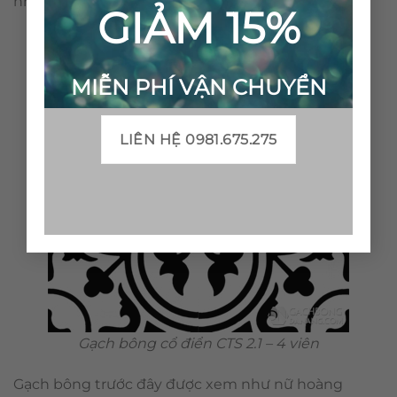
nhiễm môi trường.
GIẢM 15%
MIỄN PHÍ VẬN CHUYỂN
LIÊN HỆ 0981.675.275
Gạch bông cổ điển CTS 2.1 – 4 viên
Gạch bông trước đây được xem như nữ hoàng