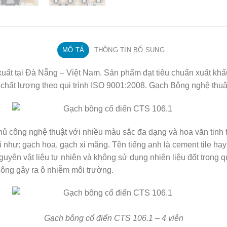
MÔ TẢ
THÔNG TIN BỔ SUNG
ất tại Đà Nẵng – Việt Nam. Sản phẩm đạt tiêu chuẩn xuất khẩ
hất lượng theo qui trình ISO 9001:2008. Gạch Bông nghệ thu
hủ công nghệ thuật với nhiều màu sắc đa dạng và hoa văn tinh t
 như: gạch hoa, gạch xi măng. Tên tiếng anh là cement tile hay
guyên vật liệu tự nhiên và không sử dụng nhiên liệu đốt trong qu
ông gây ra ô nhiễm môi trường.
Gạch bông cổ điển CTS 106.1 – 4 viên