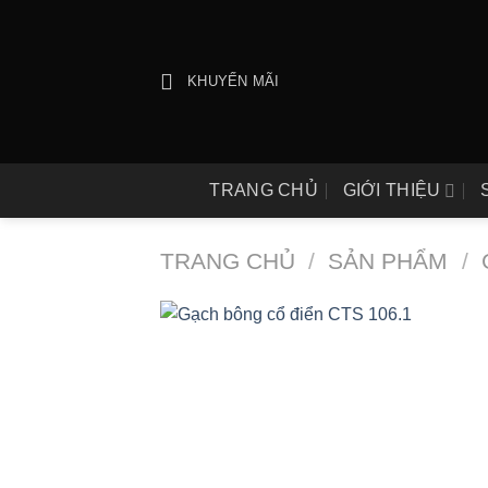
Bỏ
qua
nội
KHUYẾN MÃI
dung
TRANG CHỦ
GIỚI THIỆU
TRANG CHỦ
/
SẢN PHẨM
/