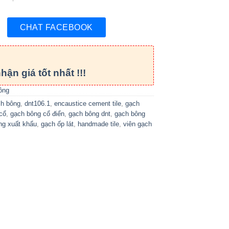
CHAT FACEBOOK
hận giá tốt nhất !!!
ông
ch bông
,
dnt106.1
,
encaustice cement tile
,
gạch
cổ
,
gạch bông cổ điển
,
gạch bông dnt
,
gạch bông
ng xuất khẩu
,
gạch ốp lát
,
handmade tile
,
viên gạch