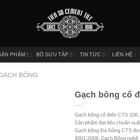
SẢN PHẨM
BỘ SƯU TẬP
TIN TỨC
LIÊN HỆ
GẠCH BÔNG
Gạch bông cổ đ
Gạch bông cổ điển CTS 106.1
Sản phẩm đạt tiêu chuẩn xuất
Gạch bông Đà Nẵng CTS được 
9001:2008. Gạch Bông nghệ 