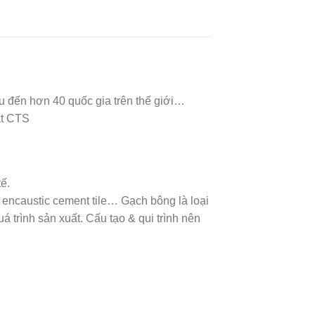
u đến hơn 40 quốc gia trên thế giới…
ật CTS
ế.
 encaustic cement tile… Gạch bông là loại
á trình sản xuất. Cấu tạo & qui trình nên