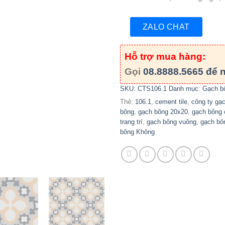
ZALO CHAT
Hỗ trợ mua hàng:
Gọi
08.8888.5665
để n
SKU:
CTS106.1
Danh mục:
Gạch b
Thẻ:
106.1
,
cement tile
,
công ty gạ
bông
,
gạch bông 20x20
,
gạch bông 
trang trí
,
gạch bông vuông
,
gạch bô
bông Không