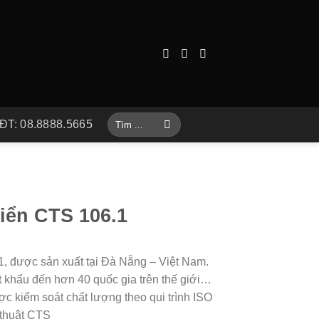
Tìm
ĐT: 08.8888.5665
kiếm:
iển CTS 106.1
, được sản xuất tại Đà Nẵng – Việt Nam.
 khẩu đến hơn 40 quốc gia trên thế giới…
kiểm soát chất lượng theo qui trình ISO
thuật CTS