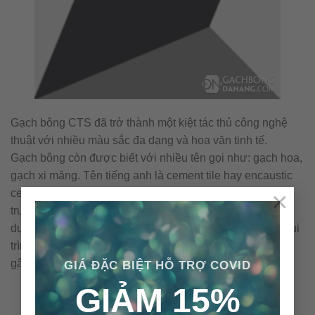
Gạch bông CTS đã trở thành một kiệt tác thủ công nghệ
thuật với nhiều màu sắc đa dạng và hoa văn tinh tế.
Gạch bông còn được biết với nhiều tên gọi như: gạch hoa,
gạch xi măng. Tên tiếng anh là cement tile hay encaustic
×
cement tile… Gạch bông là loại vật liệu thân thiện môi
trường với những nguyên vật liệu tự nhiên và không sử
dụng nhiên liệu đốt trong quá trình sản xuất. Cấu tạo & qui
trình nên viên gạch bông được sản xuất thủ công không
gây ra ô nhiễm môi trường.
GIÁ ĐẶC BIỆT HỖ TRỢ COVID
GIẢM 15%