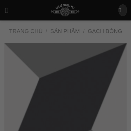
Bỏ
Tìm
qua
kiếm:
nội
dung
TRANG CHỦ
/
SẢN PHẨM
/
GẠCH BÔNG