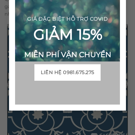
gạch bông được sản xuất thủ công không gây ra ô
nhiễm môi trường.
GIÁ ĐẶC BIỆT HỖ TRỢ COVID
GIẢM 15%
MIỄN PHÍ VẬN CHUYỂN
LIÊN HỆ 0981.675.275