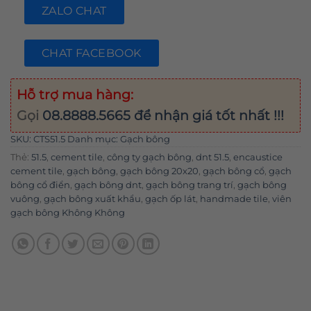
ZALO CHAT
CHAT FACEBOOK
Hỗ trợ mua hàng:
Gọi
08.8888.5665
để nhận giá tốt nhất !!!
SKU:
CTS51.5
Danh mục:
Gạch bông
Thẻ:
51.5
,
cement tile
,
công ty gạch bông
,
dnt 51.5
,
encaustice
cement tile
,
gạch bông
,
gạch bông 20x20
,
gạch bông cổ
,
gạch
bông cổ điển
,
gạch bông dnt
,
gạch bông trang trí
,
gạch bông
vuông
,
gạch bông xuất khẩu
,
gạch ốp lát
,
handmade tile
,
viên
gạch bông Không Không