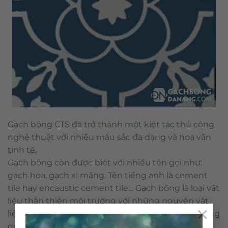
Gạch bông CTS đã trở thành một kiệt tác thủ công
nghệ thuật với nhiều màu sắc đa dạng và hoa văn
tinh tế.
Gạch bông còn được biết với nhiều tên gọi như:
gạch hoa, gạch xi măng. Tên tiếng anh là cement
tile hay encaustic cement tile… Gạch bông là loại vật
liệu thân thiện môi trường với những nguyên vật
×
liệu tự nhiên và không sử dụng nhiên liệu đốt trong
quá trình sản xuất. Cấu tạo & qui trình nên viên