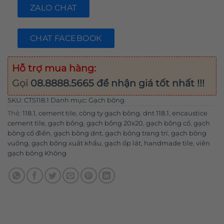
ZALO CHAT
CHAT FACEBOOK
Hỗ trợ mua hàng:
Gọi
08.8888.5665
để nhận giá tốt nhất !!!
SKU:
CTS118.1
Danh mục:
Gạch bông
Thẻ:
118.1
,
cement tile
,
công ty gạch bông
,
dnt 118.1
,
encaustice
cement tile
,
gạch bông
,
gạch bông 20x20
,
gạch bông cổ
,
gạch
bông cổ điển
,
gạch bông dnt
,
gạch bông trang trí
,
gạch bông
vuông
,
gạch bông xuất khẩu
,
gạch ốp lát
,
handmade tile
,
viên
gạch bông Không