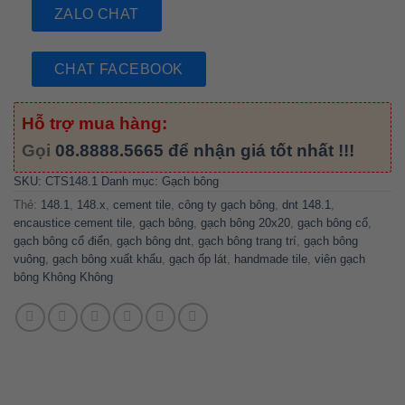
ZALO CHAT
CHAT FACEBOOK
Hỗ trợ mua hàng:
Gọi
08.8888.5665
để nhận giá tốt nhất !!!
SKU:
CTS148.1
Danh mục:
Gạch bông
Thẻ:
148.1
,
148.x
,
cement tile
,
công ty gạch bông
,
dnt 148.1
,
encaustice cement tile
,
gạch bông
,
gạch bông 20x20
,
gạch bông cổ
,
gạch bông cổ điển
,
gạch bông dnt
,
gạch bông trang trí
,
gạch bông
vuông
,
gạch bông xuất khẩu
,
gạch ốp lát
,
handmade tile
,
viên gạch
bông Không Không