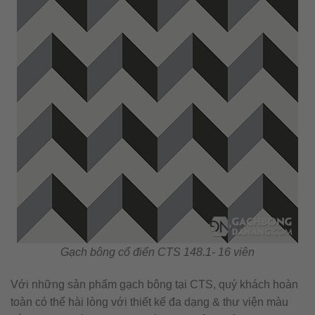
Gạch bông cổ điển CTS 148.1- 16 viên
Với những sản phẩm gạch bông tại CTS, quý khách hoàn
toàn có thể hài lòng với thiết kế đa dạng & thư viện màu