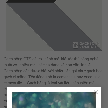
Gạch bông CTS đã trở thành một kiệt tác thủ công nghệ
thuật với nhiều màu sắc đa dạng và hoa văn tinh tế.
Gạch bông còn được biết với nhiều tên gọi như: gạch hoa,
gạch xi măng. Tên tiếng anh là cement tile hay encaustic
cement tile… Gạch bông là loại vật liệu thân thiện môi
×
trường với những nguyên vật liệu tự nhiên và không sử
dụng nhiên liệu đốt trong quá trình sản xuất. Cấu tạo & qui
trình nên viên gạch bông được sản xuất thủ công không
gây ra ô nhiễm môi trường.