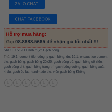
ZALO CHAT
CHAT FACEBOOK
Hỗ trợ mua hàng:
Gọi
08.8888.5665
để nhận giá tốt nhất !!!
SKU:
CTS19.1
Danh mục:
Gạch bông
Thẻ:
19.1
,
cement tile
,
công ty gạch bông
,
dnt 19.1
,
encaustice cement
tile
,
gạch bông
,
gạch bông 20x20
,
gạch bông cổ
,
gạch bông cổ điển
,
gạch bông dnt
,
gạch bông trang trí
,
gạch bông vuông
,
gạch bông xuất
khẩu
,
gạch ốp lát
,
handmade tile
,
viên gạch bông Không