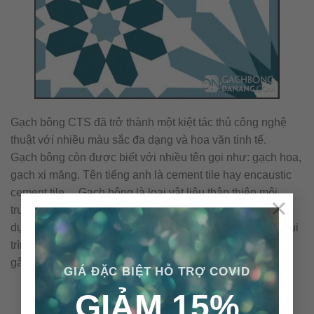
Gạch bông CTS đã trở thành một kiệt tác thủ công nghệ
thuật với nhiều màu sắc đa dạng và hoa văn tinh tế.
Gạch bông còn được biết với nhiều tên gọi như: gạch hoa,
gạch xi măng. Tên tiếng anh là cement tile hay encaustic
cement tile… Gạch bông là loại vật liệu thân thiện môi
×
trường với những nguyên vật liệu tự nhiên và không sử
dụng nhiên liệu đốt trong quá trình sản xuất. Cấu tạo & qui
trình nên viên gạch bông được sản xuất thủ công không
gây ra ô nhiễm môi trường.
GIÁ ĐẶC BIỆT HỖ TRỢ COVID
GIẢM 15%