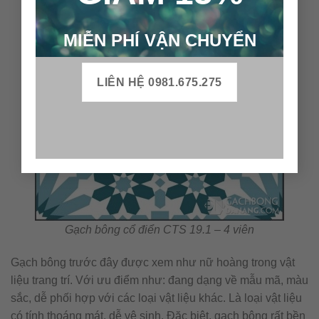
MIỄN PHÍ VẬN CHUYỂN
LIÊN HỆ 0981.675.275
Gạch bông cổ điển CTS 19.1 – 4 viên
Gạch bông trước đây được xem như nữ hoàng trong vật
liệu trang trí. Với ưu điểm như: đang dạng về mẫu mã, màu
sắc, dễ phối hợp với các loại vật liệu khác. Là loại vật liệu
có tính thoáng mát, dễ vệ sinh. Đặc biệt, gạch bông rất bền