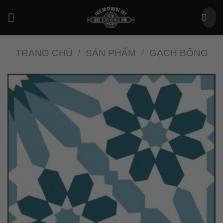
Bỏ
Tìm
qua
kiếm:
nội
dung
TRANG CHỦ
/
SẢN PHẨM
/
GẠCH BÔNG