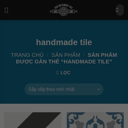
Bỏ
Tìm
qua
kiếm:
nội
dung
handmade tile
TRANG CHỦ
/
SẢN PHẨM
/
SẢN PHẨM
ĐƯỢC GẮN THẺ “HANDMADE TILE”
LỌC