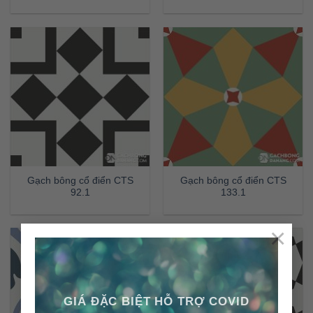
Gạch bông cổ điển CTS
Gạch bông cổ điển CTS
92.1
133.1
×
GIÁ ĐẶC BIỆT HỖ TRỢ COVID