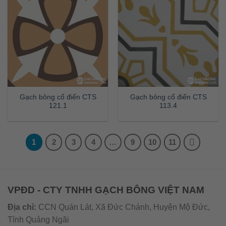
Gạch bông cổ điển CTS
Gạch bông cổ điển CTS
121.1
113.4
1
2
3
4
…
9
10
11
VPĐD - CTY TNHH GẠCH BÔNG VIỆT NAM
Địa chỉ:
CCN Quán Lát, Xã Đức Chánh, Huyện Mộ Đức,
Tỉnh Quảng Ngãi