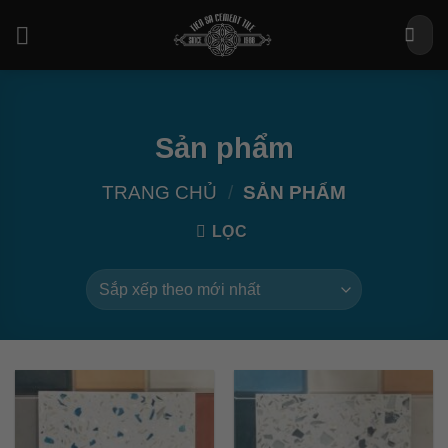
Bỏ
Tìm
qua
kiếm:
nội
dung
Sản phẩm
TRANG CHỦ
/
SẢN PHẨM
LỌC