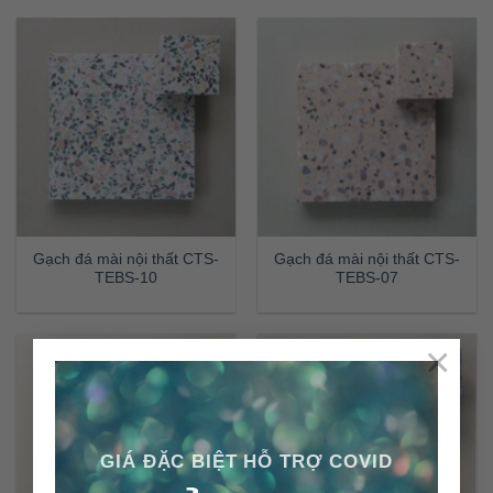
Gạch đá mài nội thất CTS-
Gạch đá mài nội thất CTS-
TEBS-10
TEBS-07
×
GIÁ ĐẶC BIỆT HỖ TRỢ COVID