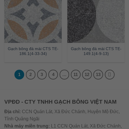
Gạch bông đá mài CTS TE-
Gạch bông đá mài CTS TE-
186.1(4-33-34)
149.1(4-9-13)
1
2
3
4
…
11
12
13
VPĐD - CTY TNHH GẠCH BÔNG VIỆT NAM
Địa chỉ:
CCN Quán Lát, Xã Đức Chánh, Huyện Mộ Đức,
Tỉnh Quảng Ngãi
Nhà máy miền trung:
L1 CCN Quán Lát, Xã Đức Chánh,