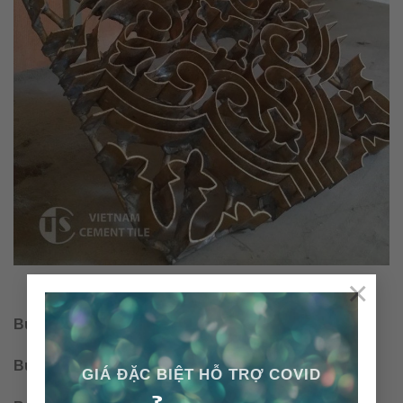
×
Bước 2: Lắp đặt rập vào khuôn
Bước 3: Chế màu
GIÁ ĐẶC BIỆT HỖ TRỢ COVID