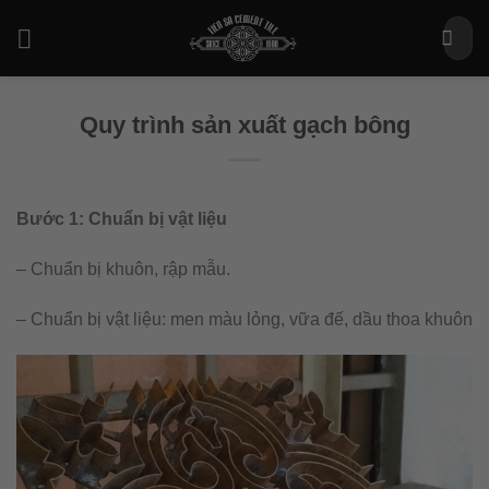
Bỏ
Tìm
qua
kiếm:
nội
dung
Quy trình sản xuất gạch bông
Bước 1: Chuẩn bị vật liệu
– Chuẩn bị khuôn, rập mẫu.
– Chuẩn bị vật liệu: men màu lỏng, vữa đế, dầu thoa khuôn