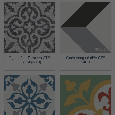
Gạch bông Terrazzo CTS
Gạch bông cổ điển CTS
TE-1.50(4-13)
148.1