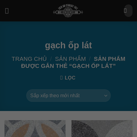
Bỏ
Tìm
qua
kiếm:
nội
dung
gạch ốp lát
TRANG CHỦ
/
SẢN PHẨM
/
SẢN PHẨM
ĐƯỢC GẮN THẺ “GẠCH ỐP LÁT”
LỌC