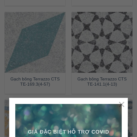
Gạch bông Terrazzo CTS
Gạch bông Terrazzo CTS
TE-169.3(4-57)
TE-141.1(4-13)
×
GIÁ ĐẶC BIỆT HỖ TRỢ COVID