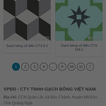
Gạch bông cổ điển CTS
Gạch bông cổ điển CTS 8.2
104.1
1
2
3
4
…
9
10
11
VPĐD - CTY TNHH GẠCH BÔNG VIỆT NAM
Địa chỉ:
CCN Quán Lát, Xã Đức Chánh, Huyện Mộ Đức,
Tỉnh Quảng Ngãi