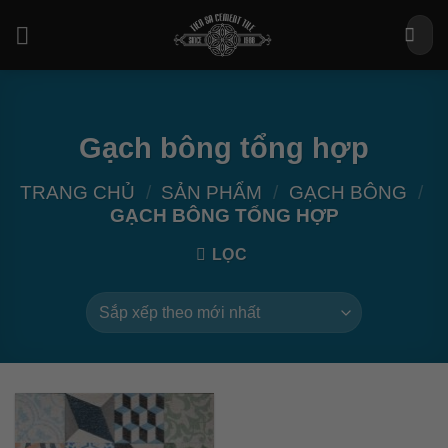
Bỏ
Tìm
qua
kiếm:
nội
dung
Gạch bông tổng hợp
TRANG CHỦ
/
SẢN PHẨM
/
GẠCH BÔNG
/
GẠCH BÔNG TỔNG HỢP
LỌC