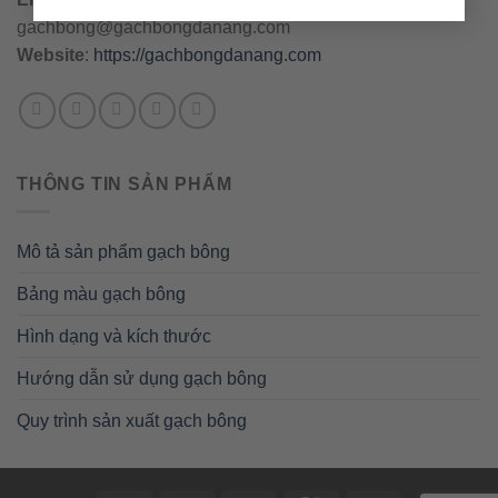
gachbong@gachbongdanang.com
Website
:
https://gachbongdanang.com
THÔNG TIN SẢN PHẨM
Mô tả sản phẩm gạch bông
Bảng màu gạch bông
Hình dạng và kích thước
Hướng dẫn sử dụng gạch bông
Quy trình sản xuất gạch bông