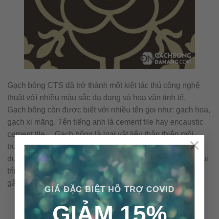
Gạch bông CTS đã trở thành một kiệt tác thủ công nghệ
thuật với nhiều màu sắc đa dạng và hoa văn tinh tế.
Gạch bông còn được biết với nhiều tên gọi như: gạch hoa,
gạch xi măng. Tên tiếng anh là cement tile hay encaustic
cement tile… Gạch bông là loại vật liệu thân thiện môi
×
trường với những nguyên vật liệu tự nhiên và không sử
dụng nhiên liệu đốt trong quá trình sản xuất. Cấu tạo & qui
trình nên viên gạch bông được sản xuất thủ công không
gây ra ô nhiễm môi trường.
GIÁ ĐẶC BIỆT HỖ TRỢ COVID
GIẢM 15%