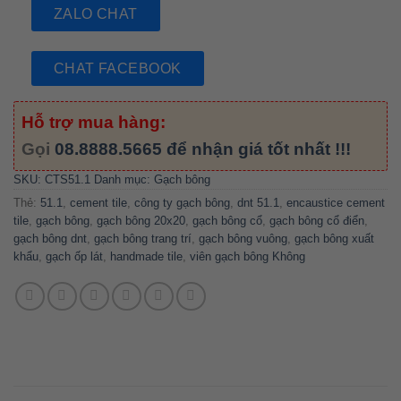
ZALO CHAT
CHAT FACEBOOK
Hỗ trợ mua hàng:
Gọi
08.8888.5665
để nhận giá tốt nhất !!!
SKU:
CTS51.1
Danh mục:
Gạch bông
Thẻ:
51.1
,
cement tile
,
công ty gạch bông
,
dnt 51.1
,
encaustice cement
tile
,
gạch bông
,
gạch bông 20x20
,
gạch bông cổ
,
gạch bông cổ điển
,
gạch bông dnt
,
gạch bông trang trí
,
gạch bông vuông
,
gạch bông xuất
khẩu
,
gạch ốp lát
,
handmade tile
,
viên gạch bông Không