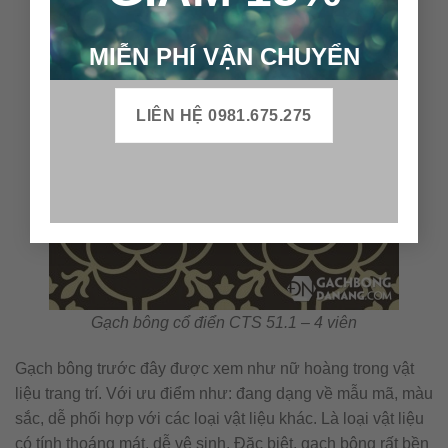
MIỄN PHÍ VẬN CHUYỂN
LIÊN HỆ 0981.675.275
Gạch bông cổ điển CTS 51.1 – 4 viên
Gạch bông trước đây được xem như nữ hoàng trong vật
liệu trang trí. Với ưu điểm như: đang dạng về mẫu mã, màu
sắc, dễ phối hợp với các loại vật liệu khác. Là loại vật liệu
có tính thoáng mát, dễ vệ sinh. Đặc biệt, gạch bông rất bền