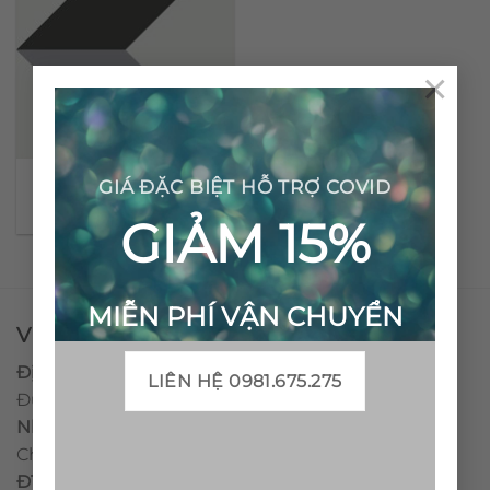
×
Gạch bông cổ điển CTS
GIÁ ĐẶC BIỆT HỖ TRỢ COVID
148.1
GIẢM 15%
MIỄN PHÍ VẬN CHUYỂN
VPĐD - CTY TNHH GẠCH BÔNG VIỆT NAM
Địa chỉ:
CCN Quán Lát, Xã Đức Chánh, Huyện Mộ
LIÊN HỆ 0981.675.275
Đức, Tỉnh Quảng Ngãi
Nhà máy miền trung:
L1 CCN Quán Lát, Xã Đức
Chánh, Huyện Mộ Đức, Tỉnh Quảng Ngãi, Việt Nam
ĐT
:
0938.010516