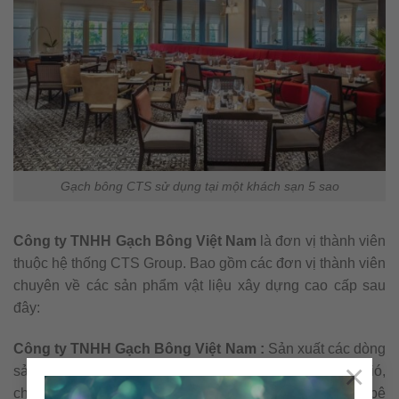
Gạch bông CTS sử dụng tại một khách sạn 5 sao
Công ty TNHH Gạch Bông Việt Nam
là đơn vị thành viên
thuộc hệ thống CTS Group. Bao gồm các đơn vị thành viên
chuyên về các sản phẩm vật liệu xây dựng cao cấp sau
đây:
Công ty TNHH Gạch Bông Việt Nam :
Sản xuất các dòng
×
sản phẩm gạch bông xi măng xuất khẩu, gạch bông gió,
chậu xi măng nhẹ, bàn xi măng, bàn & chậu terrazzo, bê