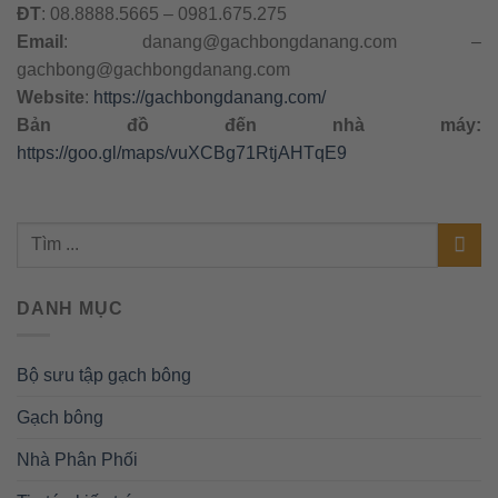
ĐT
: 08.8888.5665 – 0981.675.275
Email
:
danang@gachbongdanang.com
–
gachbong@gachbongdanang.com
Website
:
https://gachbongdanang.com/
Bản đồ đến nhà máy:
https://goo.gl/maps/vuXCBg71RtjAHTqE9
DANH MỤC
Bộ sưu tập gạch bông
Gạch bông
Nhà Phân Phối