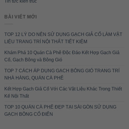
Tin tức kiến trúc
BÀI VIẾT MỚI
TOP 12 LÝ DO NÊN SỬ DỤNG GẠCH GIẢ CỔ LÀM VẬT
LIỆU TRANG TRÍ NỘI THẤT TIẾT KIỆM
Khám Phá 10 Quán Cà Phê Độc Đáo Kết Hợp Gạch Giả
Cổ, Gạch Bông và Bông Gió
TOP 7 CÁCH ÁP DỤNG GẠCH BÔNG GIÓ TRANG TRÍ
NHÀ HÀNG, QUÁN CÀ PHÊ
Kết Hợp Gạch Giả Cổ Với Các Vật Liệu Khác Trong Thiết
Kế Nội Thất
TOP 10 QUÁN CÀ PHÊ ĐẸP TẠI SÀI GÒN SỬ DỤNG
GẠCH BÔNG CỔ ĐIỂN