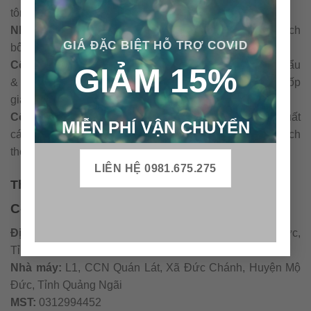
tông trang trí…
Nhà máy CTS Bình Dương
: Chuyên về sản xuất gạch
GIÁ ĐẶC BIỆT HỖ TRỢ COVID
bông xuất khẩu
Công ty TNHH Gạch Motif Việt Nam
: Đơn vị nhập khẩu
GIẢM 15%
& phân phối các sản phẩm gạch bông Porcelain, gạch ốp
giả gỗ, gạch cổ, gạch giả cổ, gạch tranh 3D…
Công ty TNHH Gạch Bông Việt Nam
: Đơn vị sản xuất
MIỄN PHÍ VẬN CHUYỂN
các dòng sản phẩm gạch không nung xây tường 6 lỗ, gạch
thẻ không nung, gạch bông xi măng, gạch bông gió….
LIÊN HỆ 0981.675.275
Thông tin liên hệ:
Công ty TNHH Gạch Bông Việt Nam
Địa chỉ:
CCN Quán Lát, Xã Đức Chánh, Huyện Mộ Đức,
Tỉnh Quảng Ngãi
Nhà máy:
L1, CCN Quán Lát, Xã Đức Chánh, Huyện Mộ
Đức, Tỉnh Quảng Ngãi
MST:
0312994452