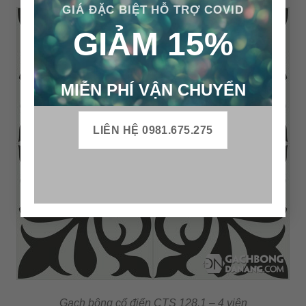
GIÁ ĐẶC BIỆT HỖ TRỢ COVID
GIẢM 15%
MIỄN PHÍ VẬN CHUYỂN
LIÊN HỆ 0981.675.275
Gạch bông cổ điển CTS 128.1 – 4 viên