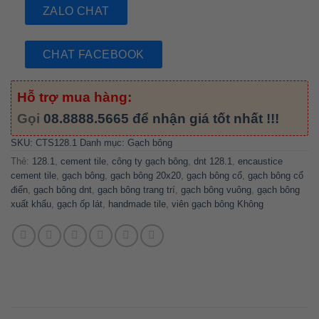
ZALO CHAT
CHAT FACEBOOK
Hỗ trợ mua hàng:
Gọi
08.8888.5665
để nhận giá tốt nhất !!!
SKU:
CTS128.1
Danh mục:
Gạch bông
Thẻ:
128.1
,
cement tile
,
công ty gạch bông
,
dnt 128.1
,
encaustice
cement tile
,
gạch bông
,
gạch bông 20x20
,
gạch bông cổ
,
gạch bông cổ
điển
,
gạch bông dnt
,
gạch bông trang trí
,
gạch bông vuông
,
gạch bông
xuất khẩu
,
gạch ốp lát
,
handmade tile
,
viên gạch bông Không