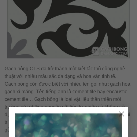
Gạch bông CTS đã trở thành một kiệt tác thủ công nghệ
thuật với nhiều màu sắc đa dạng và hoa văn tinh tế.
Gạch bông còn được biết với nhiều tên gọi như: gạch hoa,
gạch xi măng. Tên tiếng anh là cement tile hay encaustic
cement tile… Gạch bông là loại vật liệu thân thiện môi
trường với những nguyên vật liệu tự nhiên và không sử
×
dụng nhiên liệu đốt trong quá trình sản xuất. Cấu tạo & qui
trình nên viên gạch bông được sản xuất thủ công không
gây ra ô nhiễm môi trường.