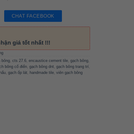
CHAT FACEBOOK
hận giá tốt nhất !!!
ng
h bông
,
cts 27.6
,
encaustice cement tile
,
gạch bông
,
ch bông cổ điển
,
gạch bông dnt
,
gạch bông trang trí
,
hẩu
,
gạch ốp lát
,
handmade tile
,
viên gạch bông