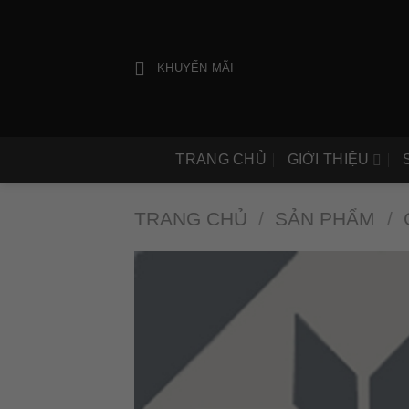
Bỏ
qua
nội
KHUYẾN MÃI
dung
TRANG CHỦ
GIỚI THIỆU
TRANG CHỦ
/
SẢN PHẨM
/