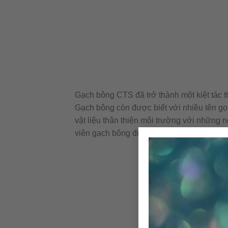
Gạch bông CTS đã trở thành một kiệt tác t
Gạch bông còn được biết với nhiều tên gọi
vật liệu thân thiện môi trường với những n
viên gạch bông được sản xuất thủ công kh