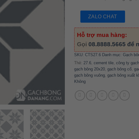
ZALO CHAT
Hỗ trợ mua hàng:
Gọi
08.8888.5665
để n
SKU:
CTS27.6
Danh mục:
Gạch bô
Thẻ:
27.6
,
cement tile
,
công ty gạc
gạch bông 20x20
,
gạch bông cổ
,
gạ
gạch bông vuông
,
gạch bông xuất k
Không