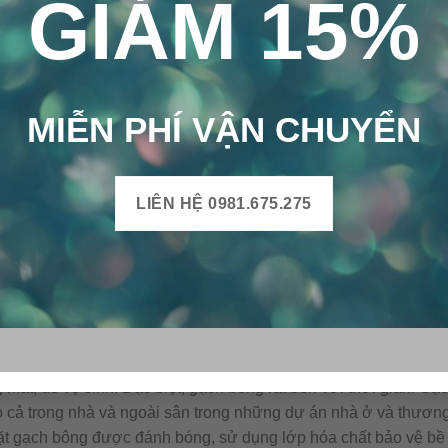
GIẢM 15%
MIỄN PHÍ VẬN CHUYỂN
LIÊN HỆ 0981.675.275
Gạch bông cổ điển CTS 27.6 – 4 viên
g trong vật liệu trang trí. Với ưu điểm như: đang dạng về mẫu
oáng mát, dễ vệ sinh. Đặc biệt, gạch bông rất bền với thời gian
o cả trong nhà và ngoài sân trong những dự án nhà ở và thương
ặt gạch bông được đánh bóng, sử dụng lớp hóa chất bảo vệ bề 