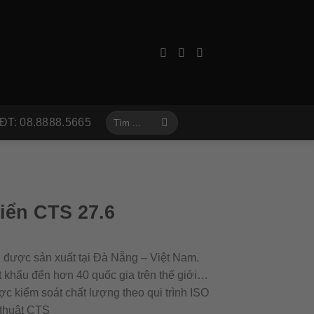
Tìm
ĐT: 08.8888.5665
kiếm:
iển CTS 27.6
 được sản xuất tại Đà Nẵng – Việt Nam.
 khẩu đến hơn 40 quốc gia trên thế giới…
kiểm soát chất lượng theo qui trình ISO
thuật CTS