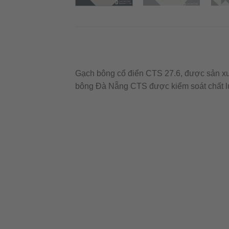
Gạch bông cổ điển CTS 27.6, được sản xuấ
bông Đà Nẵng CTS được kiểm soát chất l