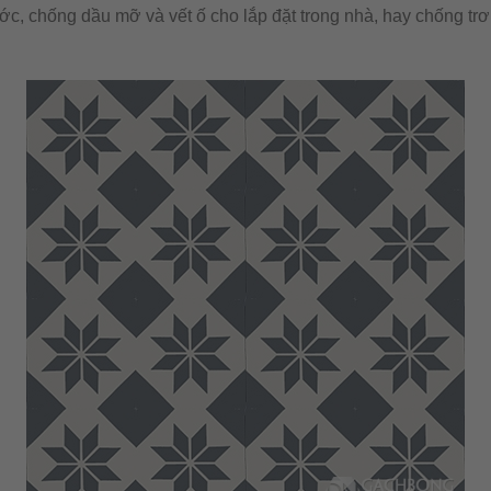
ước, chống dầu mỡ và vết ố cho lắp đặt trong nhà, hay chống trơn