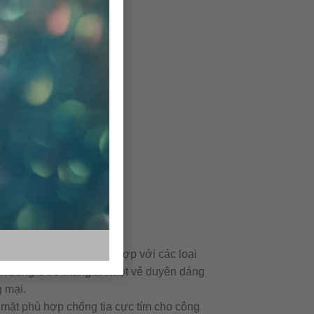
 mã, màu sắc, dễ phối hợp với các loại
. Gạch bông CTS mang tới một vẻ duyên dáng
 mại.
mặt phù hợp chống tia cực tím cho công