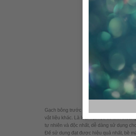
Gạch bông trước đây được xem như nữ hoàn
vật liệu khác. Là loại vật liệu có tính th
tự nhiên và độc nhất, dễ dàng sử dụng ch
Để sử dụng đạt được hiệu quả nhất, bề m