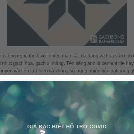
hủ công nghệ thuật với nhiều màu sắc đa dạng và hoa văn tinh t
 như: gạch hoa, gạch xi măng. Tên tiếng anh là cement tile hay
guyên vật liệu tự nhiên và không sử dụng nhiên liệu đốt trong qu
ông gây ra ô nhiễm môi trường.
GIÁ ĐẶC BIỆT HỖ TRỢ COVID