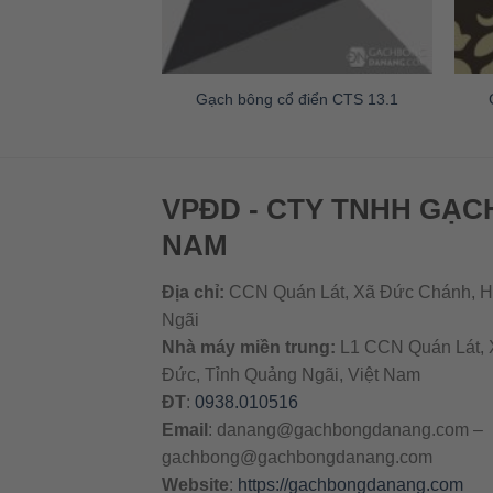
ổ điển CTS 2.1
Gạch bông cổ điển CTS 13.1
VPĐD - CTY TNHH GẠC
NAM
Địa chỉ:
CCN Quán Lát, Xã Đức Chánh, H
Ngãi
Nhà máy miền trung:
L1 CCN Quán Lát, 
Đức, Tỉnh Quảng Ngãi, Việt Nam
ĐT
:
0938.010516
Email
:
danang@gachbongdanang.com
–
gachbong@gachbongdanang.com
Website
:
https://gachbongdanang.com