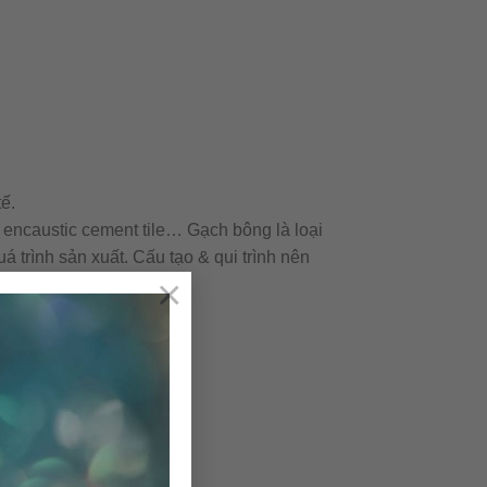
ế.
 encaustic cement tile… Gạch bông là loại
á trình sản xuất. Cấu tạo & qui trình nên
×