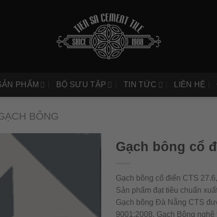
SẢN PHẨM
BỘ SƯU TẬP
TIN TỨC
LIÊN HỆ
GẠCH BÔNG
Gạch bông cổ đ
Gạch bông cổ điển CTS 27.6,
Sản phẩm đạt tiêu chuẩn xuất
Gạch bông Đà Nẵng CTS được 
9001:2008. Gạch Bông nghệ 