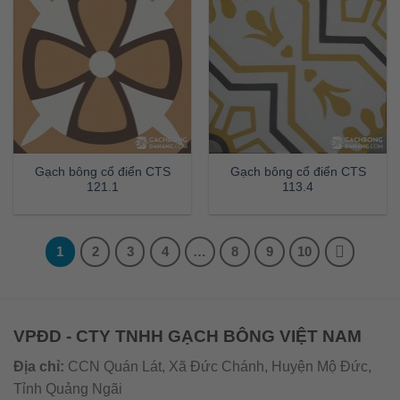
Gạch bông cổ điển CTS
Gạch bông cổ điển CTS
121.1
113.4
1
2
3
4
…
8
9
10
VPĐD - CTY TNHH GẠCH BÔNG VIỆT NAM
Địa chỉ:
CCN Quán Lát, Xã Đức Chánh, Huyện Mộ Đức,
Tỉnh Quảng Ngãi