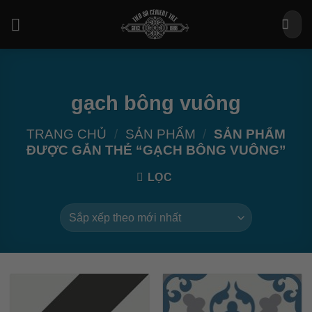
Bỏ
Tìm
qua
kiếm:
nội
dung
gạch bông vuông
TRANG CHỦ
/
SẢN PHẨM
/
SẢN PHẨM
ĐƯỢC GẮN THẺ “GẠCH BÔNG VUÔNG”
LỌC