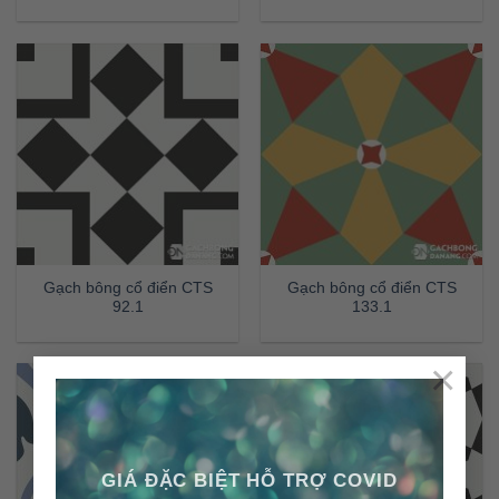
Gạch bông cổ điển CTS
Gạch bông cổ điển CTS
92.1
133.1
×
GIÁ ĐẶC BIỆT HỖ TRỢ COVID