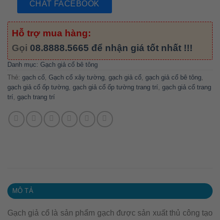
CHAT FACEBOOK
Hỗ trợ mua hàng:
Gọi
08.8888.5665
để nhận giá tốt nhất !!!
Danh mục:
Gạch giả cổ bê tông
Thẻ:
gạch cổ
,
Gạch cổ xây tường
,
gạch giả cổ
,
gạch giả cổ bê tông
,
gạch giả cổ ốp tường
,
gạch giả cổ ốp tường trang trí
,
gạch giả cổ trang
trí
,
gạch trang trí
MÔ TẢ
Gạch giả cổ là sản phẩm gạch được sản xuất thủ công tạo