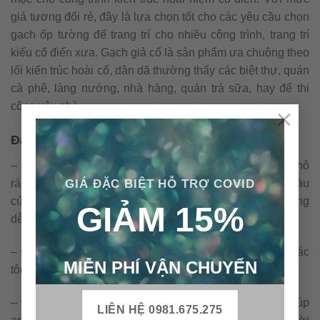
giá tương đối rẻ, đây là lựa chọn tốt cho các yêu cầu chọn
gạch ốp tường để trang trí cho nhiều công trình, trang trí
kiểu cổ điển xưa. Gạch giả cổ là sản phẩm ưa chuộng theo
lối kiến trúc hoài cổ, dân dã thường thấy các biệt thự, quán
cà phê, làng nướng, nhà hàng, quán trà sữa, hay để thi
công xây nhà…
×
Đặc tính gạch giả cổ ốp tường
– Gạch thẻ giả cổ với các đặc điểm như: Giả mốc, sần thô
GIÁ ĐẶC BIỆT HỖ TRỢ COVID
ráp, mịn nhẵn phù hợp tới từng loại công trình, yêu cầu
của gia chủ, kiến trúc sư, nhà thầu. Phong cách đa dạng
GIẢM 15%
dễ dàng lựa chọn.
– Đa dạng màu sắc từ các tông màu cổ kính cho đến các
MIỄN PHÍ VẬN CHUYỂN
tông màu hiện đại.
– Được nghiên cứu với đặc tính kỹ thuật cực chuẩn, giúp
LIÊN HỆ 0981.675.275