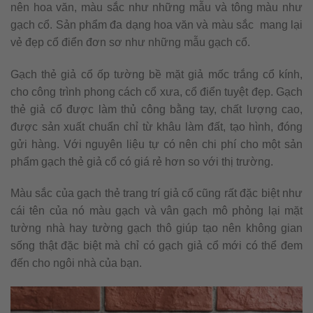
nên hoa văn, màu sắc như những mẫu và tông màu như
gạch cổ. Sản phẩm đa dạng hoa văn và màu sắc mang lại
vẻ đẹp cổ điển đơn sơ như những mẫu gạch cổ.
Gạch thẻ giả cổ ốp tường bề mặt giả mốc trắng cổ kính,
cho công trình phong cách cổ xưa, cổ điển tuyệt đẹp. Gạch
thẻ giả cổ được làm thủ công bằng tay, chất lượng cao,
được sản xuất chuẩn chỉ từ khâu làm đất, tạo hình, đóng
gửi hàng. Với nguyên liệu tự có nên chi phí cho một sản
phẩm gạch thẻ giả cổ có giá rẻ hơn so với thị trường.
Màu sắc của gạch thẻ trang trí giả cổ cũng rất đặc biệt như
cái tên của nó màu gạch và vân gạch mô phỏng lại mặt
tường nhà hay tường gạch thô giúp tạo nên không gian
sống thật đặc biệt mà chỉ có gạch giả cổ mới có thể đem
đến cho ngôi nhà của bạn.