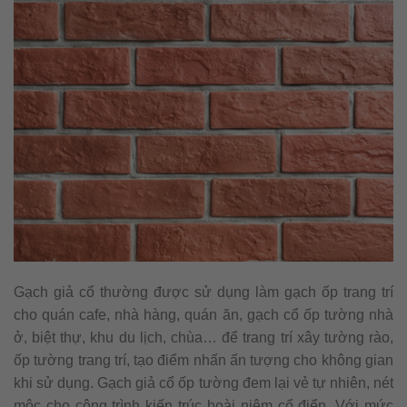
Gạch giả cổ thường được sử dụng làm gạch ốp trang trí
cho quán cafe, nhà hàng, quán ăn, gạch cổ ốp tường nhà
ở, biệt thự, khu du lịch, chùa… để trang trí xây tường rào,
ốp tường trang trí, tạo điểm nhấn ấn tượng cho không gian
khi sử dụng. Gạch giả cổ ốp tường đem lại vẻ tự nhiên, nét
mộc cho công trình kiến trúc hoài niệm cổ điển. Với mức