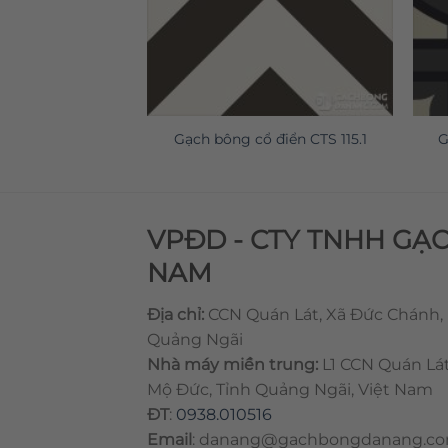
 điển CTS 123.1
Gạch bông cổ điển CTS 115.1
G
VPĐD - CTY TNHH GẠ
NAM
Địa chỉ:
CCN Quán Lát, Xã Đức Chánh,
Quảng Ngãi
Nhà máy miền trung:
L1 CCN Quán Lá
Mộ Đức, Tỉnh Quảng Ngãi, Việt Nam
ĐT
:
0938.010516
Email
:
danang@gachbongdanang.c