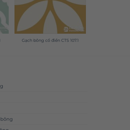
1
Gạch bông cổ điển CTS 107.1
ng
 bông