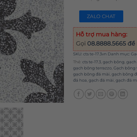
ZALO CHAT
Hỗ trợ mua hàng:
Gọi
08.8888.5665
để 
SKU:
cts te-17.3vn
Danh mục:
Gạ
Thẻ:
cts te-17.3
,
gạch bông
,
gạch
gạch bông terrazzo
,
Gạch bông 
gạch bông đá mài
,
gạch bông 
đá hoa
,
gạch đá mài
,
gạch đá mà