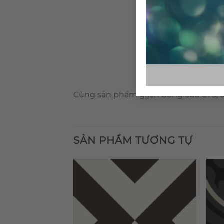
Cùng sản phẩm gạch bông của CTS, qu
SẢN PHẨM TƯƠNG TỰ