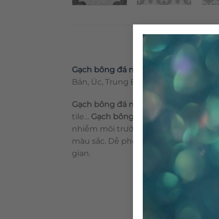
Gạch bông đá mài
CTS TE-17.3
, được 
Bản, Úc, Trung Đông…. Gạch bông CTS 
Gạch bông đá mài
còn được biết với 
tile…
Gạch bông đá mài
là loại vật li
nhiễm môi trường. Gạch bông trước đ
màu sắc. Dễ phối hợp với các loại vật l
gian.