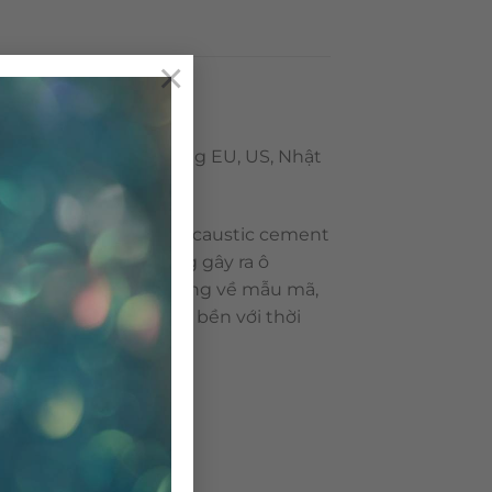
×
khẩu đến các thị trường EU, US, Nhật
8.
h là cement tile hay encaustic cement
n viên gạch bông không gây ra ô
i ưu điểm như: đang dạng về mẫu mã,
Đặc biệt, gạch bông rất bền với thời