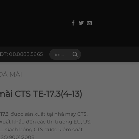
Tìm
ĐT: 08.8888.5665
kiếm:
ĐÁ MÀI
ài CTS TE-17.3(4-13)
17.3
, được sản xuất tại nhà máy CTS.
xuất khẩu đến các thị trường EU, US,
…. Gạch bông CTS được kiểm soát
 ISO 9001:2008.