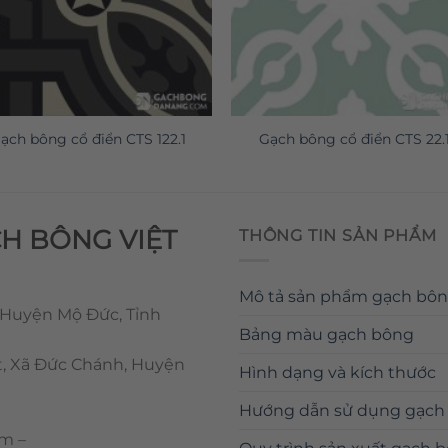
ạch bông cổ điển CTS 122.1
Gạch bông cổ điển CTS 22.
CH BÔNG VIỆT
THÔNG TIN SẢN PHẨM
Mô tả sản phẩm gạch bô
 Huyện Mộ Đức, Tỉnh
Bảng màu gạch bông
t, Xã Đức Chánh, Huyện
Hình dạng và kích thước
Hướng dẫn sử dụng gạch
om
–