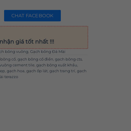
CHAT FACEBOOK
nhận giá tốt nhất !!!
ch bông vuông
,
Gạch bông Đá Mài
 bông cổ
,
gạch bông cổ điển
,
gạch bông cts
,
vuông cement tile
,
gạch bông xuất khẩu
,
đẹp
,
gạch hoa
,
gạch ốp lát
,
gạch trang trí
,
gạch
i terazzo