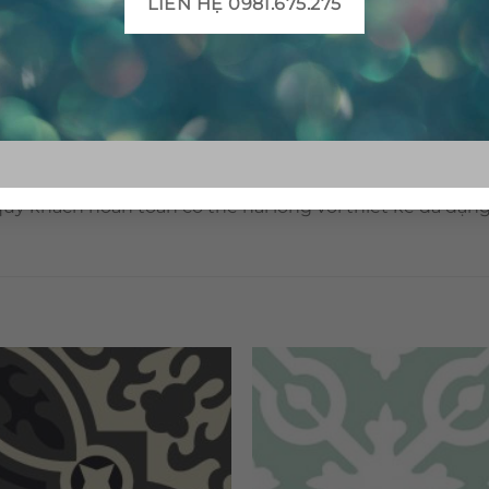
LIÊN HỆ 0981.675.275
Gạch bông CTS TE-17.3(4-13) – 4 viên
Gạch bông CTS TE-17.3(4-13) – 16 viên
ý khách hoàn toàn có thể hài lòng với thiết kế đa dạn