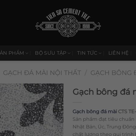
SẢN PHẨM
BỘ SƯU TẬP
TIN TỨC
LIÊN HỆ
GẠCH ĐÁ MÀI NỘI THẤT
/
GẠCH BÔNG 
Gạch bông đá m
Gạch bông đá mài
CTS TE-
Sản phẩm đạt tiêu chuẩn 
Nhật Bản, Úc, Trung Đông
chất lượng theo qui trình