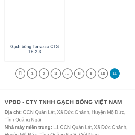
Gạch bông Terrazzo CTS
TE-2.3
1
2
3
…
8
9
10
11
VPĐD - CTY TNHH GẠCH BÔNG VIỆT NAM
Địa chỉ:
CCN Quán Lát, Xã Đức Chánh, Huyện Mộ Đức,
Tỉnh Quảng Ngãi
Nhà máy miền trung:
L1 CCN Quán Lát, Xã Đức Chánh,
Huyện Mộ Đức, Tỉnh Quảng Ngãi, Việt Nam