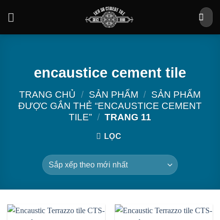
Bỏ
Tìm
qua
kiếm:
nội
dung
encaustice cement tile
TRANG CHỦ
/
SẢN PHẨM
/
SẢN PHẨM
ĐƯỢC GẮN THẺ “ENCAUSTICE CEMENT
TILE”
/
TRANG 11
LỌC