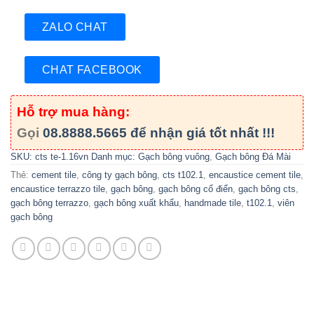
ZALO CHAT
CHAT FACEBOOK
Hỗ trợ mua hàng:
Gọi
08.8888.5665
để nhận giá tốt nhất !!!
SKU:
cts te-1.16vn
Danh mục:
Gạch bông vuông
,
Gạch bông Đá Mài
Thẻ:
cement tile
,
công ty gạch bông
,
cts t102.1
,
encaustice cement tile
,
encaustice terrazzo tile
,
gạch bông
,
gạch bông cổ điển
,
gạch bông cts
,
gạch bông terrazzo
,
gạch bông xuất khẩu
,
handmade tile
,
t102.1
,
viên
gạch bông