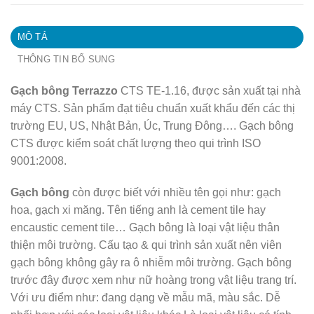
MÔ TẢ
THÔNG TIN BỔ SUNG
Gạch bông Terrazzo
CTS TE-1.16, được sản xuất tại nhà
máy CTS. Sản phẩm đạt tiêu chuẩn xuất khẩu đến các thị
trường EU, US, Nhật Bản, Úc, Trung Đông…. Gạch bông
CTS được kiểm soát chất lượng theo qui trình ISO
9001:2008.
Gạch bông
còn được biết với nhiều tên gọi như: gạch
hoa, gạch xi măng. Tên tiếng anh là cement tile hay
encaustic cement tile… Gạch bông là loại vật liệu thân
thiện môi trường. Cấu tạo & qui trình sản xuất nên viên
gạch bông không gây ra ô nhiễm môi trường. Gạch bông
trước đây được xem như nữ hoàng trong vật liệu trang trí.
Với ưu điểm như: đang dạng về mẫu mã, màu sắc. Dễ