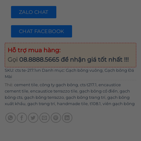
ZALO CHAT
CHAT FACEBOOK
Hỗ trợ mua hàng:
Gọi
08.8888.5665
để nhận giá tốt nhất !!!
SKU:
cts te-217.1vn
Danh mục:
Gạch bông vuông
,
Gạch bông Đá
Mài
Thẻ:
cement tile
,
công ty gạch bông
,
cts t217.1
,
encaustice
cement tile
,
encaustice terrazzo tile
,
gạch bông cổ điển
,
gạch
bông cts
,
gạch bông terrazzo
,
gạch bông trang trí
,
gạch bông
xuất khẩu
,
gạch trang trí
,
handmade tile
,
t108.1
,
viên gạch bông