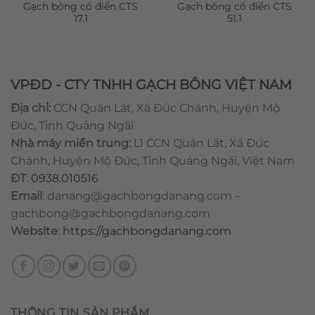
Gạch bông cổ điển CTS
Gạch bông cổ điển CTS
17.1
51.1
VPĐD - CTY TNHH GẠCH BÔNG VIỆT NAM
Địa chỉ:
CCN Quán Lát, Xã Đức Chánh, Huyện Mộ
Đức, Tỉnh Quảng Ngãi
Nhà máy miền trung:
L1 CCN Quán Lát, Xã Đức
Chánh, Huyện Mộ Đức, Tỉnh Quảng Ngãi, Việt Nam
ĐT
:
0938.010516
Email
:
danang@gachbongdanang.com
–
gachbong@gachbongdanang.com
Website
:
https://gachbongdanang.com
THÔNG TIN SẢN PHẨM