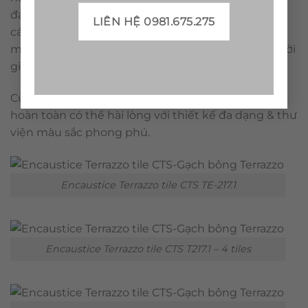
đang dạng về mẫu mã, màu sắc. Dễ phối hợp với
LIÊN HỆ 0981.675.275
các loại vật liệu khác.Là loại vật liệu có tính thoáng
mát, dễ vệ sinh. Đặc biệt, gạch bông rất bền với thời
gian.
Cùng sản phẩm gạch bông của CTS, quý khách
hoàn toàn có thể hài lòng với thiết kế đa dạng & thư
viện màu sắc phong phú.
Encaustice Terrazzo tile CTS TE-217.1
Encaustice Terrazzo tile CTS T217.1 – 4 tiles