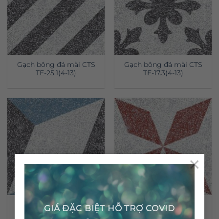
Gạch bông đá mài CTS
Gạch bông đá mài CTS
TE-25.1(4-13)
TE-17.3(4-13)
×
Gạch bông đá mài CTS
Gạch bông Terrazzo CTS
GIÁ ĐẶC BIỆT HỖ TRỢ COVID
TE-13.5(4-10-13)
TE-170.2(4-62)