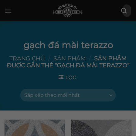
Bỏ
Tìm
qua
kiếm:
nội
dung
gạch đá mài terazzo
TRANG CHỦ
/
SẢN PHẨM
/
SẢN PHẨM
ĐƯỢC GẮN THẺ “GẠCH ĐÁ MÀI TERAZZO”
LỌC