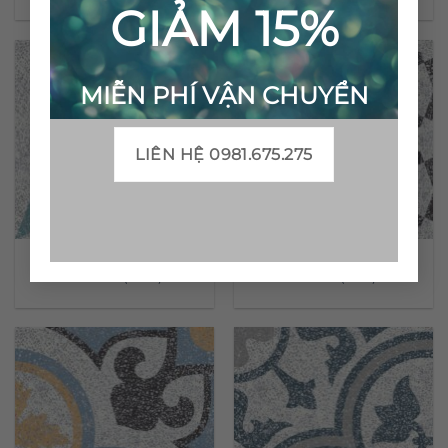
GIẢM 15%
MIỄN PHÍ VẬN CHUYỂN
LIÊN HỆ 0981.675.275
Gạch bông Terrazzo CTS
Gạch bông Terrazzo CTS
TE-169.3(4-57)
TE-141.1(4-13)