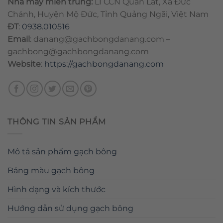
Nhà máy miền trung:
L1 CCN Quán Lát, Xã Đức
Chánh, Huyện Mộ Đức, Tỉnh Quảng Ngãi, Việt Nam
ĐT
:
0938.010516
Email
:
danang@gachbongdanang.com
–
gachbong@gachbongdanang.com
Website
:
https://gachbongdanang.com
THÔNG TIN SẢN PHẨM
Mô tả sản phẩm gạch bông
Bảng màu gạch bông
Hình dạng và kích thước
Hướng dẫn sử dụng gạch bông