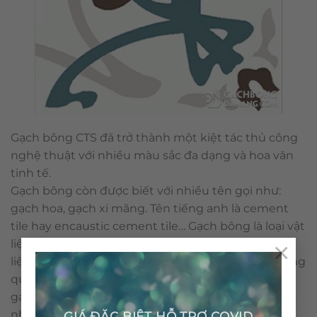
Gạch bông CTS đã trở thành một kiệt tác thủ công
nghệ thuật với nhiều màu sắc đa dạng và hoa văn
tinh tế.
Gạch bông còn được biết với nhiều tên gọi như:
gạch hoa, gạch xi măng. Tên tiếng anh là cement
tile hay encaustic cement tile… Gạch bông là loại vật
×
liệu thân thiện môi trường với những nguyên vật
liệu tự nhiên và không sử dụng nhiên liệu đốt trong
quá trình sản xuất. Cấu tạo & qui trình nên viên
gạch bông được sản xuất thủ công không gây ra ô
nhiễm môi trường.
GIÁ ĐẶC BIỆT HỖ TRỢ COVID