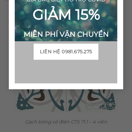
GIẢM 15%
MIỄN PHÍ VẬN CHUYỂN
LIÊN HỆ 0981.675.275
Gạch bông cổ điển CTS 71.1 – 4 viên