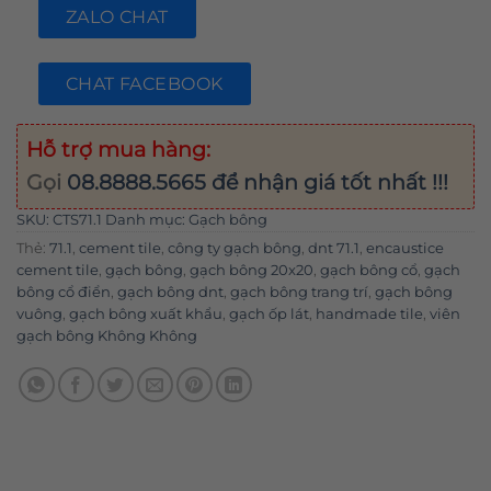
ZALO CHAT
CHAT FACEBOOK
Hỗ trợ mua hàng:
Gọi
08.8888.5665
để nhận giá tốt nhất !!!
SKU:
CTS71.1
Danh mục:
Gạch bông
Thẻ:
71.1
,
cement tile
,
công ty gạch bông
,
dnt 71.1
,
encaustice
cement tile
,
gạch bông
,
gạch bông 20x20
,
gạch bông cổ
,
gạch
bông cổ điển
,
gạch bông dnt
,
gạch bông trang trí
,
gạch bông
vuông
,
gạch bông xuất khẩu
,
gạch ốp lát
,
handmade tile
,
viên
gạch bông Không Không