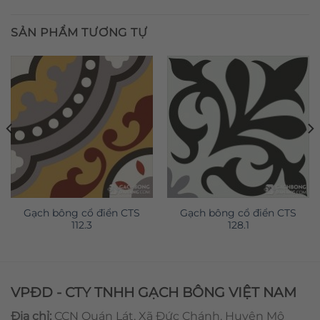
SẢN PHẨM TƯƠNG TỰ
Gạch bông cổ điển CTS
Gạch bông cổ điển CTS
112.3
128.1
VPĐD - CTY TNHH GẠCH BÔNG VIỆT NAM
Địa chỉ:
CCN Quán Lát, Xã Đức Chánh, Huyện Mộ