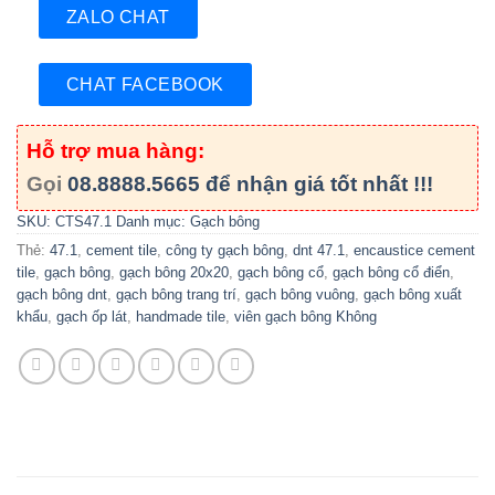
ZALO CHAT
CHAT FACEBOOK
Hỗ trợ mua hàng:
Gọi
08.8888.5665
để nhận giá tốt nhất !!!
SKU:
CTS47.1
Danh mục:
Gạch bông
Thẻ:
47.1
,
cement tile
,
công ty gạch bông
,
dnt 47.1
,
encaustice cement
tile
,
gạch bông
,
gạch bông 20x20
,
gạch bông cổ
,
gạch bông cổ điển
,
gạch bông dnt
,
gạch bông trang trí
,
gạch bông vuông
,
gạch bông xuất
khẩu
,
gạch ốp lát
,
handmade tile
,
viên gạch bông Không