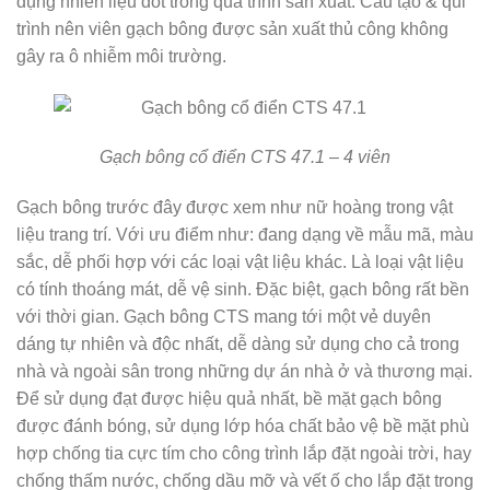
dụng nhiên liệu đốt trong quá trình sản xuất. Cấu tạo & qui
trình nên viên gạch bông được sản xuất thủ công không
gây ra ô nhiễm môi trường.
Gạch bông cổ điển CTS 47.1 – 4 viên
Gạch bông trước đây được xem như nữ hoàng trong vật
liệu trang trí. Với ưu điểm như: đang dạng về mẫu mã, màu
sắc, dễ phối hợp với các loại vật liệu khác. Là loại vật liệu
có tính thoáng mát, dễ vệ sinh. Đặc biệt, gạch bông rất bền
với thời gian. Gạch bông CTS mang tới một vẻ duyên
dáng tự nhiên và độc nhất, dễ dàng sử dụng cho cả trong
nhà và ngoài sân trong những dự án nhà ở và thương mại.
Để sử dụng đạt được hiệu quả nhất, bề mặt gạch bông
được đánh bóng, sử dụng lớp hóa chất bảo vệ bề mặt phù
hợp chống tia cực tím cho công trình lắp đặt ngoài trời, hay
chống thấm nước, chống dầu mỡ và vết ố cho lắp đặt trong