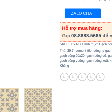
ZALO CHAT
Hỗ trợ mua hàng:
Gọi
08.8888.5665
để n
SKU:
CTS39.7
Danh mục:
Gạch bô
Thẻ:
39.7
,
cement tile
,
công ty gạc
gạch bông 20x20
,
gạch bông cổ
,
gạ
gạch bông vuông
,
gạch bông xuất k
Không