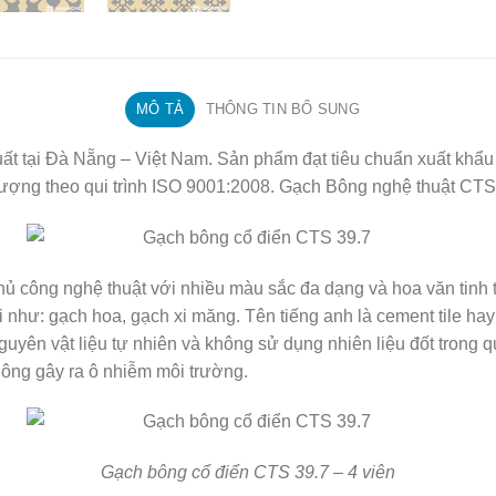
MÔ TẢ
THÔNG TIN BỔ SUNG
t tại Đà Nẵng – Việt Nam. Sản phẩm đạt tiêu chuẩn xuất khẩu
ượng theo qui trình ISO 9001:2008. Gạch Bông nghệ thuật CTS
hủ công nghệ thuật với nhiều màu sắc đa dạng và hoa văn tinh t
 như: gạch hoa, gạch xi măng. Tên tiếng anh là cement tile hay
guyên vật liệu tự nhiên và không sử dụng nhiên liệu đốt trong qu
ông gây ra ô nhiễm môi trường.
Gạch bông cổ điển CTS 39.7 – 4 viên