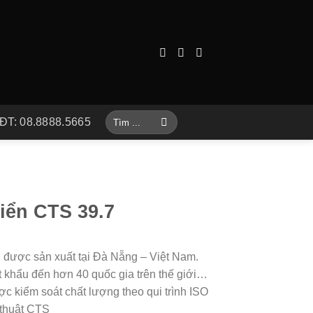
Tìm
ĐT: 08.8888.5665
kiếm:
iển CTS 39.7
 được sản xuất tại Đà Nẵng – Việt Nam.
 khẩu đến hơn 40 quốc gia trên thế giới…
kiểm soát chất lượng theo qui trình ISO
thuật CTS