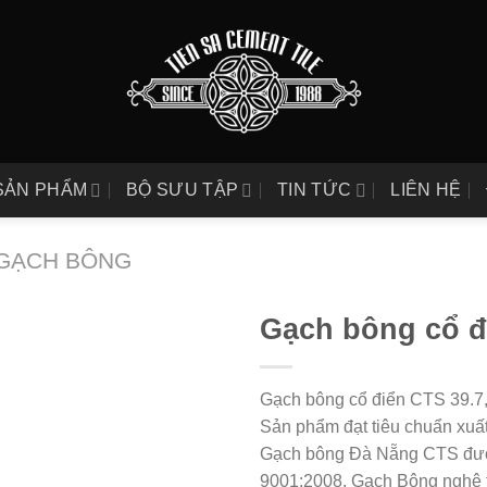
SẢN PHẨM
BỘ SƯU TẬP
TIN TỨC
LIÊN HỆ
GẠCH BÔNG
Gạch bông cổ đ
Gạch bông cổ điển CTS 39.7,
Sản phẩm đạt tiêu chuẩn xuất
Gạch bông Đà Nẵng CTS được 
9001:2008. Gạch Bông nghệ 