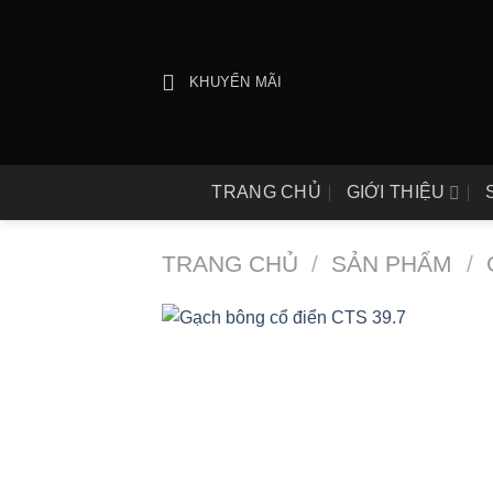
Bỏ
qua
nội
KHUYẾN MÃI
dung
TRANG CHỦ
GIỚI THIỆU
TRANG CHỦ
/
SẢN PHẨM
/