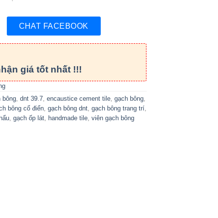
CHAT FACEBOOK
hận giá tốt nhất !!!
ng
h bông
,
dnt 39.7
,
encaustice cement tile
,
gạch bông
,
ch bông cổ điển
,
gạch bông dnt
,
gạch bông trang trí
,
hẩu
,
gạch ốp lát
,
handmade tile
,
viên gạch bông