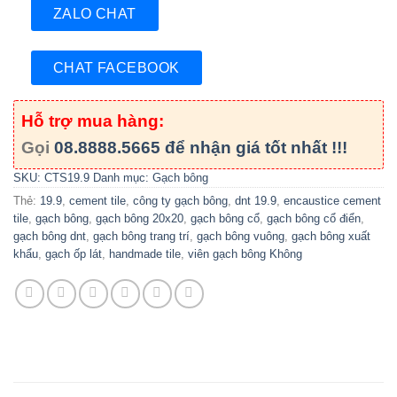
ZALO CHAT
CHAT FACEBOOK
Hỗ trợ mua hàng:
Gọi
08.8888.5665
để nhận giá tốt nhất !!!
SKU:
CTS19.9
Danh mục:
Gạch bông
Thẻ:
19.9
,
cement tile
,
công ty gạch bông
,
dnt 19.9
,
encaustice cement
tile
,
gạch bông
,
gạch bông 20x20
,
gạch bông cổ
,
gạch bông cổ điển
,
gạch bông dnt
,
gạch bông trang trí
,
gạch bông vuông
,
gạch bông xuất
khẩu
,
gạch ốp lát
,
handmade tile
,
viên gạch bông Không