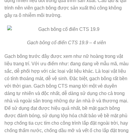
dụng nhiên liệu đốt trong quá trình sản xuất. Cấu tạo & qui
trình nên viên gạch bông được sản xuất thủ công không
gây ra ô nhiễm môi trường.
Gạch bông cổ điển CTS 19.9 – 4 viên
Gạch bông trước đây được xem như nữ hoàng trong vật
liệu trang trí. Với ưu điểm như: đang dạng về mẫu mã, màu
sắc, dễ phối hợp với các loại vật liệu khác. Là loại vật liệu
có tính thoáng mát, dễ vệ sinh. Đặc biệt, gạch bông rất bền
với thời gian. Gạch bông CTS mang tới một vẻ duyên
dáng tự nhiên và độc nhất, dễ dàng sử dụng cho cả trong
nhà và ngoài sân trong những dự án nhà ở và thương mại.
Để sử dụng đạt được hiệu quả nhất, bề mặt gạch bông
được đánh bóng, sử dụng lớp hóa chất bảo vệ bề mặt phù
hợp chống tia cực tím cho công trình lắp đặt ngoài trời, hay
chống thấm nước, chống dầu mỡ và vết ố cho lắp đặt trong