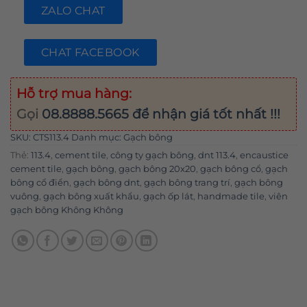
ZALO CHAT
CHAT FACEBOOK
Hỗ trợ mua hàng:
Gọi
08.8888.5665
để nhận giá tốt nhất !!!
SKU:
CTS113.4
Danh mục:
Gạch bông
Thẻ:
113.4
,
cement tile
,
công ty gạch bông
,
dnt 113.4
,
encaustice
cement tile
,
gạch bông
,
gạch bông 20x20
,
gạch bông cổ
,
gạch
bông cổ điển
,
gạch bông dnt
,
gạch bông trang trí
,
gạch bông
vuông
,
gạch bông xuất khẩu
,
gạch ốp lát
,
handmade tile
,
viên
gạch bông Không Không