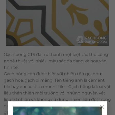
Gạch bông CTS đã trở thành một kiệt tác thủ công
nghệ thuật với nhiều màu sắc đa dạng và hoa văn
tinh tế.
Gạch bông còn được biết với nhiều tên gọi như:
gạch hoa, gạch xi măng. Tên tiếng anh là cement
tile hay encaustic cement tile… Gạch bông là loại vật
liệu thân thiện môi trường với những nguyên vật
liệu tự nhiên và không sử dụng nhiên liệu đốt trong
×
quá trình sản xuất. Cấu tạo & qui trình nên viên
gạch bông được sản xuất thủ công không gây ra ô