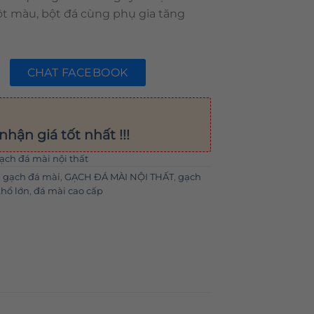
ột màu, bột đá cùng phụ gia tăng
CHAT FACEBOOK
nhận giá tốt nhất !!!
ạch đá mài nội thất
,
gạch đá mài
,
GẠCH ĐÁ MÀI NỘI THẤT
,
gạch
khổ lớn
,
đá mài cao cấp