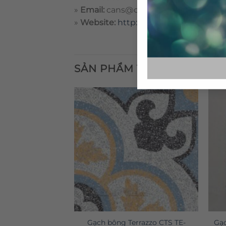
»
Email:
cans@cementtile.vn
»
Website:
http://cementtile.vn
SẢN PHẨM TƯƠNG TỰ
i thất CTS-TEBS-
Gạch bông Terrazzo CTS TE-
Gạc