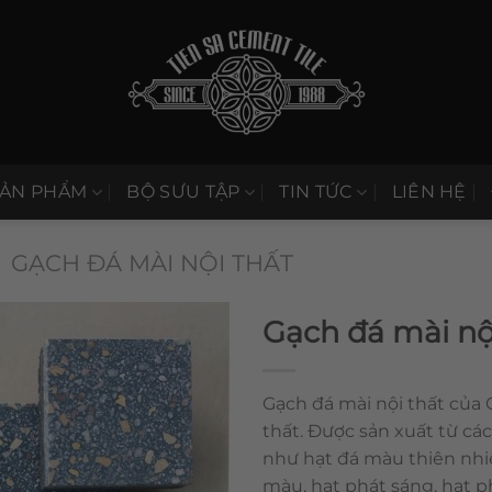
SẢN PHẨM
BỘ SƯU TẬP
TIN TỨC
LIÊN HỆ
GẠCH ĐÁ MÀI NỘI THẤT
Gạch đá mài nộ
Gạch đá mài nội thất của C
thất. Được sản xuất từ các
như hạt đá màu thiên nhiên
màu, hạt phát sáng, hạt 