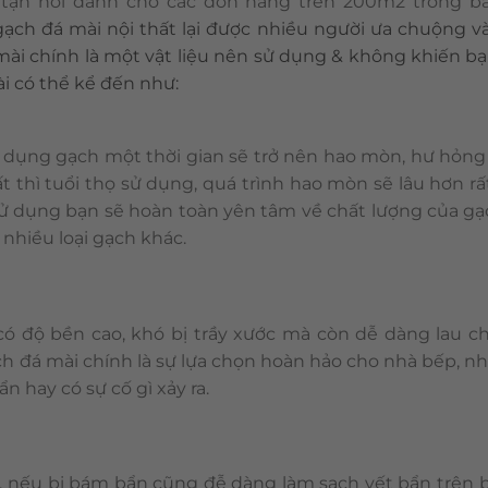
tận nơi dành cho các đơn hàng trên 200m2 trong 
ch đá mài nội thất lại được nhiều người ưa chuộng và
mài chính là một vật liệu nên sử dụng & không khiến bạ
i có thể kể đến như:
sử dụng gạch một thời gian sẽ trở nên hao mòn, hư hỏn
ất thì tuổi thọ sử dụng, quá trình hao mòn sẽ lâu hơn rấ
i sử dụng bạn sẽ hoàn toàn yên tâm về chất lượng của gạ
nhiều loại gạch khác.
 độ bền cao, khó bị trầy xước mà còn dễ dàng lau chù
h đá mài chính là sự lựa chọn hoàn hảo cho nhà bếp, nhà
n hay có sự cố gì xảy ra.
, nếu bị bám bẩn cũng đễ dàng làm sạch vết bẩn trên b