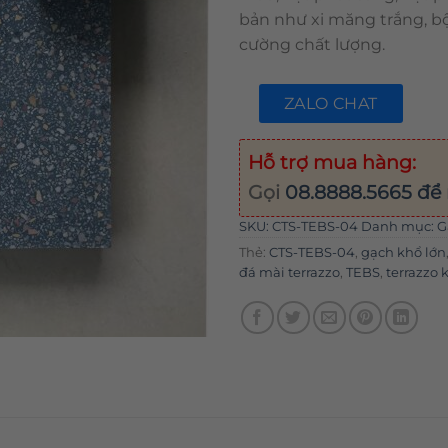
bản như xi măng trắng, b
cường chất lượng.
ZALO CHAT
Hỗ trợ mua hàng:
Gọi
08.8888.5665
để 
SKU:
CTS-TEBS-04
Danh mục:
G
Thẻ:
CTS-TEBS-04
,
gạch khổ lớn
đá mài terrazzo
,
TEBS
,
terrazzo 