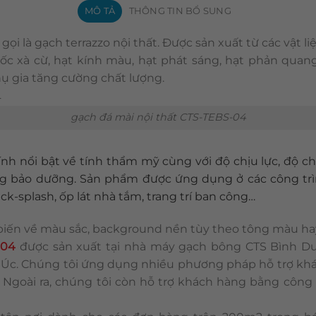
MÔ TẢ
THÔNG TIN BỔ SUNG
ọi là gạch terrazzo nội thất. Được sản xuất từ các vật l
ỏ ốc xà cừ, hạt kính màu, hạt phát sáng, hạt phản quan
ụ gia tăng cường chất lượng.
gạch đá mài nội thất CTS-TEBS-04
nh nổi bật về tính thẩm mỹ cùng với độ chịu lực, độ c
ông bảo dưỡng. Sản phẩm được ứng dụng ở các công trìn
ck-splash, ốp lát nhà tắm, trang trí ban công…
 biến về màu sắc, background nền tùy theo tông màu h
-04
được sản xuất tại nhà máy gạch bông CTS Bình Dươ
& Úc. Chúng tôi ứng dụng nhiều phương pháp hỗ trợ khá
 Ngoài ra, chúng tôi còn hỗ trợ khách hàng bằng công 