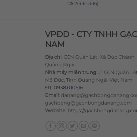
28
129.7(4-6-13-16)
VPĐD - CTY TNHH GẠ
NAM
Địa chỉ:
CCN Quán Lát, Xã Đức Chánh,
Quảng Ngãi
Nhà máy miền trung:
L1 CCN Quán Lá
Mộ Đức, Tỉnh Quảng Ngãi, Việt Nam
ĐT
:
0938.010516
Email
:
danang@gachbongdanang.c
gachbong@gachbongdanang.com
Website
:
https://gachbongdanang.c