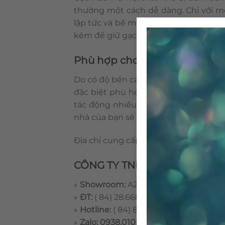
thường một cách dễ dàng. Chỉ với một
lập tức và bề mặt gạch sẽ trở nên s
kém để giữ gạch đẹp và luôn như mớ
Phù hợp cho nhiều vị trí tron
Do có độ bền cao, khả năng chịu lực l
đặc biệt phù hợp cho các vị trí như
tác động nhiều của con người. Một đặ
nhà của bạn sẽ trở nên rất mát mẻ kh
Địa chỉ cung cấp gạch đá mài giá rẻ, g
CÔNG TY TNHH GẠCH BÔNG 
»
Showroom:
A20 Champaca Garden, Đ
»
ĐT:
( 84) 28.6686.3333
»
Hotline:
( 84) 8.8888.5665
»
Zalo: 0938.010516 – 0933.010516