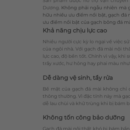
Sản phẩm được hỗ trợ vận chuyển 
Dương.
Không phải ngẫu nhiên mà gạ
hữu nhiều ưu điểm nổi bật, gạch đá 
ưu điểm nổi bật của gạch bông đá mà
Khả năng chịu lực cao
Nhiều người cực kỳ lo ngại về việc 
của ngôi nhà. Với gạch đá mài nội th
lực cao, độ bền tốt. Chính vì vậy, kh
trầy xước, hư hỏng hay phai màu như 
Dễ dàng vệ sinh, tẩy rửa
Bề mặt của gạch đá mài không chỉ có
thông thường. Vì đặc tính này mà gạc
dễ lau chùi và khử trùng khi bị bám bẩ
Không tốn công bảo dưỡng
Gạch đá mài nội thất khó bị bám bẩn