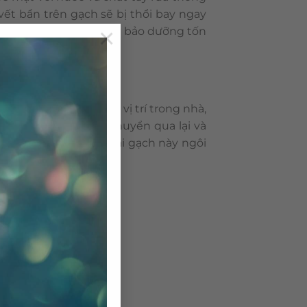
vết bẩn trên gạch sẽ bị thổi bay ngay
×
chăm sóc hay thực hiện bảo dưỡng tốn
o, sử dụng cho nhiều vị trí trong nhà,
ờng xuyên có sự di chuyển qua lại và
 nhiệt độ. Sử dụng loại gạch này ngôi
en thường khác.