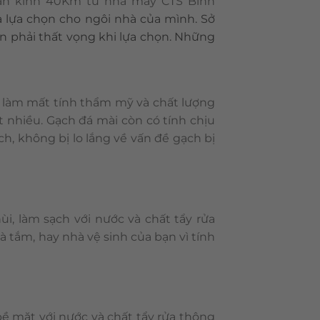
bán kính 40Km từ nhà máy CTS Bình
 lựa chọn cho ngôi nhà của mình. Sở
n phải thất vọng khi lựa chọn. Những
g làm mất tính thẩm mỹ và chất lượng
t nhiều. Gạch đá mài còn có tính chịu
ch, không bị lo lắng về vấn đề gạch bị
i, làm sạch với nước và chất tẩy rửa
 tắm, hay nhà vệ sinh của bạn vì tính
ề mặt với nước và chất tẩy rửa thông