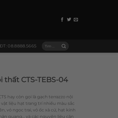
Tìm
ĐT: 08.8888.5665
kiếm:
i thất CTS-TEBS-04
TS hay còn gọi là gạch terrazzo nội
 vật liệu hạt trang trí nhiều màu sắc
, vỏ ngọc trai, vỏ ốc xà cừ, hạt kính
phản quang… và các nguyên liệu căn