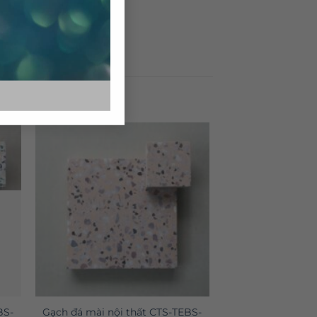
BS-
Gạch đá mài nội thất CTS-TEBS-