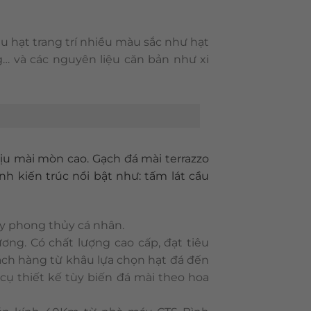
iệu hạt trang trí nhiều màu sắc như hạt
g… và các nguyên liệu căn bản như xi
hịu mài mòn cao. Gạch đá mài terrazzo
h kiến trúc nổi bật như: tấm lát cầu
ay phong thủy cá nhân.
ng. Có chất lượng cao cấp, đạt tiêu
ch hàng từ khâu lựa chọn hạt đá đến
cụ thiết kế tùy biến đá mài theo hoa