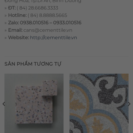
Đông Hòa, Tp.Dĩ An, Bình Dương
»
ĐT:
( 84) 28.6686.3333
»
Hotline:
( 84) 8.8888.5665
»
Zalo: 0938.010516 – 0933.010516
»
Email:
cans@cementtile.vn
»
Website:
http://cementtile.vn
SẢN PHẨM TƯƠNG TỰ