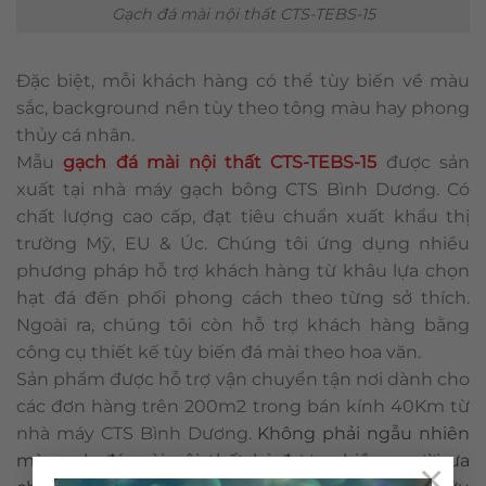
Gạch đá mài nội thất CTS-TEBS-15
Đặc biệt, mỗi khách hàng có thể tùy biến về màu
sắc, background nền tùy theo tông màu hay phong
thủy cá nhân.
Mẫu
gạch đá mài nội thất CTS-TEBS-15
được sản
xuất tại nhà máy gạch bông CTS Bình Dương. Có
chất lượng cao cấp, đạt tiêu chuẩn xuất khẩu thị
trường Mỹ, EU & Úc. Chúng tôi ứng dụng nhiều
phương pháp hỗ trợ khách hàng từ khâu lựa chọn
hạt đá đến phối phong cách theo từng sở thích.
Ngoài ra, chúng tôi còn hỗ trợ khách hàng bằng
công cụ thiết kế tùy biến đá mài theo hoa văn.
Sản phẩm được hỗ trợ vận chuyển tận nơi dành cho
các đơn hàng trên 200m2 trong bán kính 40Km từ
nhà máy CTS Bình Dương.
Không phải ngẫu nhiên
mà gạch đá mài nội thất lại được nhiều người ưa
×