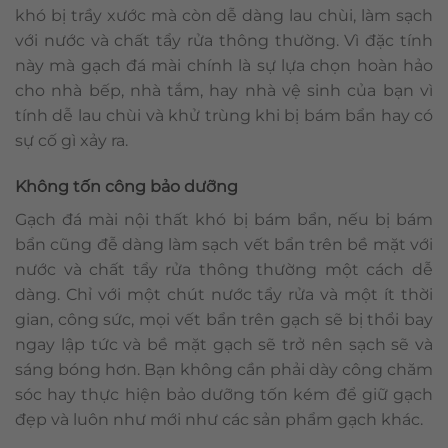
khó bị trầy xước mà còn dễ dàng lau chùi, làm sạch
với nước và chất tẩy rửa thông thường. Vì đặc tính
này mà gạch đá mài chính là sự lựa chọn hoàn hảo
cho nhà bếp, nhà tắm, hay nhà vệ sinh của bạn vì
tính dễ lau chùi và khử trùng khi bị bám bẩn hay có
sự cố gì xảy ra.
Không tốn công bảo dưỡng
Gạch đá mài nội thất khó bị bám bẩn, nếu bị bám
bẩn cũng đễ dàng làm sạch vết bẩn trên bề mặt với
nước và chất tẩy rửa thông thường một cách dễ
dàng. Chỉ với một chút nước tẩy rửa và một ít thời
gian, công sức, mọi vết bẩn trên gạch sẽ bị thổi bay
ngay lập tức và bề mặt gạch sẽ trở nên sạch sẽ và
sáng bóng hơn. Bạn không cần phải dày công chăm
sóc hay thực hiện bảo dưỡng tốn kém để giữ gạch
đẹp và luôn như mới như các sản phẩm gạch khác.