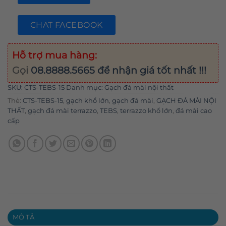
CHAT FACEBOOK
Hỗ trợ mua hàng:
Gọi
08.8888.5665
để nhận giá tốt nhất !!!
SKU:
CTS-TEBS-15
Danh mục:
Gạch đá mài nội thất
Thẻ:
CTS-TEBS-15
,
gạch khổ lớn
,
gạch đá mài
,
GẠCH ĐÁ MÀI NỘI
THẤT
,
gạch đá mài terrazzo
,
TEBS
,
terrazzo khổ lớn
,
đá mài cao
cấp
MÔ TẢ