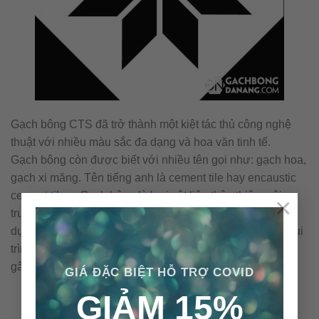
Gạch bông CTS đã trở thành một kiệt tác thủ công nghệ
thuật với nhiều màu sắc đa dạng và hoa văn tinh tế.
Gạch bông còn được biết với nhiều tên gọi như: gạch hoa,
gạch xi măng. Tên tiếng anh là cement tile hay encaustic
cement tile… Gạch bông là loại vật liệu thân thiện môi
×
trường với những nguyên vật liệu tự nhiên và không sử
dụng nhiên liệu đốt trong quá trình sản xuất. Cấu tạo & qui
trình nên viên gạch bông được sản xuất thủ công không
gây ra ô nhiễm môi trường.
GIÁ ĐẶC BIỆT HỖ TRỢ COVID
GIẢM 15%