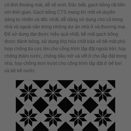
có tính thoáng mát, dễ vệ sinh. Đặc biệt, gạch bông rất bền
với thời gian. Gạch bông CTS mang tới một vẻ duyên
dáng tự nhiên và độc nhất, dễ dàng sử dụng cho cả trong
nhà và ngoài sân trong những dự án nhà ở và thương mại.
Để sử dụng đạt được hiệu quả nhất, bề mặt gạch bông
được đánh bóng, sử dụng lớp hóa chất bảo vệ bề mặt phù
hợp chống tia cực tím cho công trình lắp đặt ngoài trời, hay
chống thấm nước, chống dầu mỡ và vết ố cho lắp đặt trong
nhà, hay chống trơn trượt cho công trình lắp đặt ở bể bơi
và bệ bể nước.