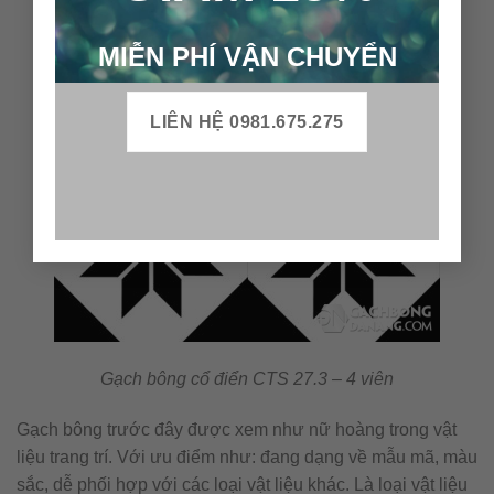
MIỄN PHÍ VẬN CHUYỂN
LIÊN HỆ 0981.675.275
Gạch bông cổ điển CTS 27.3 – 4 viên
Gạch bông trước đây được xem như nữ hoàng trong vật
liệu trang trí. Với ưu điểm như: đang dạng về mẫu mã, màu
sắc, dễ phối hợp với các loại vật liệu khác. Là loại vật liệu