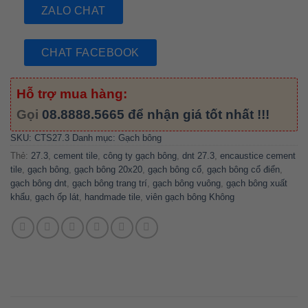
ZALO CHAT
CHAT FACEBOOK
Hỗ trợ mua hàng:
Gọi
08.8888.5665
để nhận giá tốt nhất !!!
SKU:
CTS27.3
Danh mục:
Gạch bông
Thẻ:
27.3
,
cement tile
,
công ty gạch bông
,
dnt 27.3
,
encaustice cement
tile
,
gạch bông
,
gạch bông 20x20
,
gạch bông cổ
,
gạch bông cổ điển
,
gạch bông dnt
,
gạch bông trang trí
,
gạch bông vuông
,
gạch bông xuất
khẩu
,
gạch ốp lát
,
handmade tile
,
viên gạch bông Không