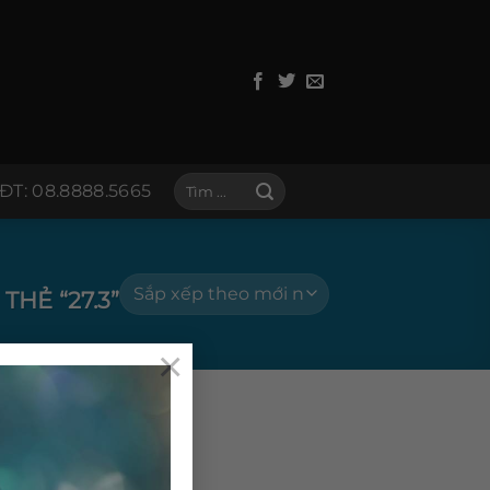
Tìm
ĐT: 08.8888.5665
kiếm:
HẺ “27.3”
×