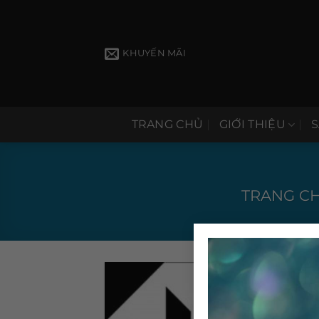
Bỏ
qua
nội
KHUYẾN MÃI
dung
TRANG CHỦ
GIỚI THIỆU
TRANG C