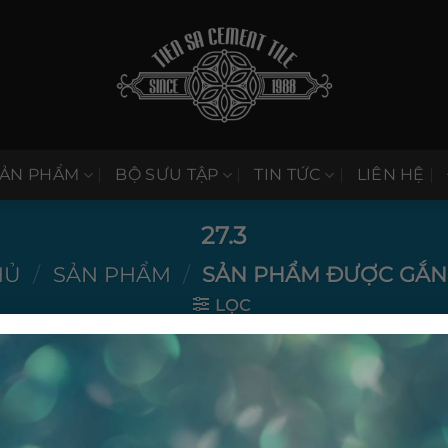
SẢN PHẨM
BỘ SƯU TẬP
TIN TỨC
LIÊN HỆ
27.3
HỦ
/
SẢN PHẨM
/
SẢN PHẨM ĐƯỢC GẮN T
LỌC