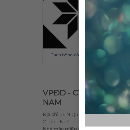
Gạch bông cổ điển CTS 27.3
VPĐD - CTY TNHH GẠ
NAM
Địa chỉ:
CCN Quán Lát, Xã Đức Chánh,
Quảng Ngãi
Nhà máy miền trung:
L1 CCN Quán Lá