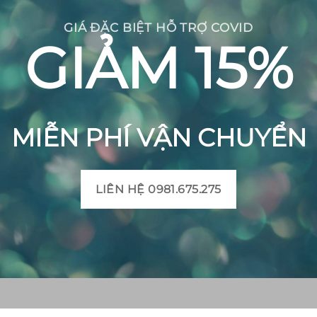
GIÁ ĐẶC BIỆT HỖ TRỢ COVID
GIẢM 15%
MIỄN PHÍ VẬN CHUYỂN
LIÊN HỆ 0981.675.275
CH BÔNG VIỆT
THÔNG TIN SẢN PHẨM
Mô tả sản phẩm gạch bô
 Huyện Mộ Đức, Tỉnh
Bảng màu gạch bông
t, Xã Đức Chánh, Huyện