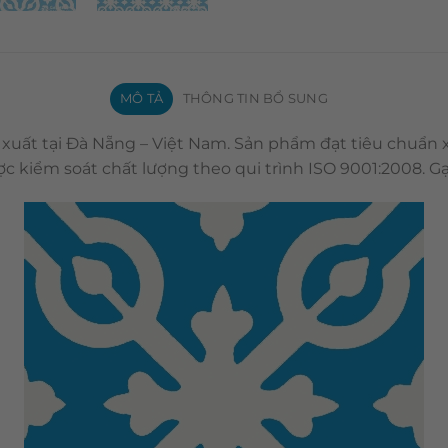
MÔ TẢ
THÔNG TIN BỔ SUNG
 xuất tại Đà Nẵng – Việt Nam. Sản phẩm đạt tiêu chuẩn
c kiểm soát chất lượng theo qui trình ISO 9001:2008. 