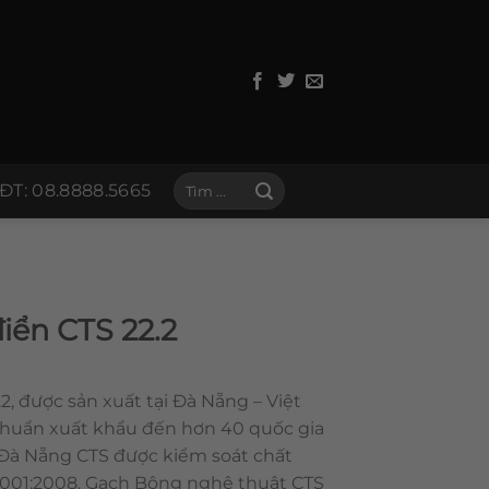
Tìm
ĐT: 08.8888.5665
kiếm:
iển CTS 22.2
2, được sản xuất tại Đà Nẵng – Việt
chuẩn xuất khẩu đến hơn 40 quốc gia
 Đà Nẵng CTS được kiểm soát chất
 9001:2008. Gạch Bông nghệ thuật CTS