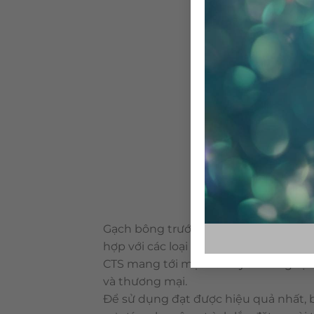
Gạch bông trước đây được xem như nữ
hợp với các loại vật liệu khác. Là loại
CTS mang tới một vẻ duyên dáng tự n
và thương mại.
Để sử dụng đạt được hiệu quả nhất, 