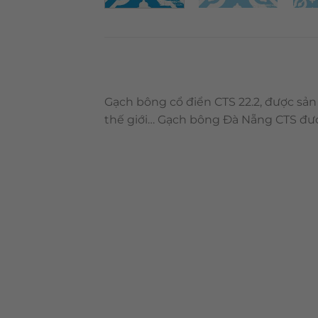
Gạch bông cổ điển CTS 22.2, được sản
thế giới… Gạch bông Đà Nẵng CTS đượ