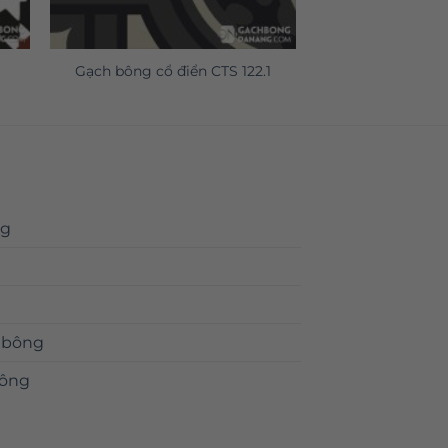
Gạch bông cổ điển CTS 122.1
ng
 bông
bông