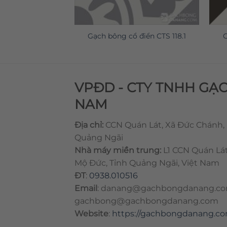
 điển CTS 126.1
Gạch bông cổ điển CTS 118.1
G
VPĐD - CTY TNHH GẠ
NAM
Địa chỉ:
CCN Quán Lát, Xã Đức Chánh,
Quảng Ngãi
Nhà máy miền trung:
L1 CCN Quán Lá
Mộ Đức, Tỉnh Quảng Ngãi, Việt Nam
ĐT
:
0938.010516
Email
:
danang@gachbongdanang.c
gachbong@gachbongdanang.com
Website
:
https://gachbongdanang.c