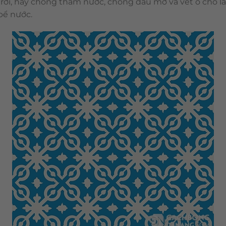
 trời, hay chống thấm nước, chống dầu mỡ và vết ố cho lắ
 bể nước.