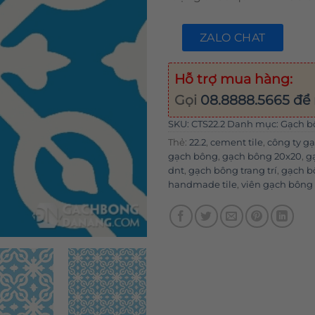
ZALO CHAT
Hỗ trợ mua hàng:
Gọi
08.8888.5665
để 
SKU:
CTS22.2
Danh mục:
Gạch b
Thẻ:
22.2
,
cement tile
,
công ty g
gạch bông
,
gạch bông 20x20
,
g
dnt
,
gạch bông trang trí
,
gạch b
handmade tile
,
viên gạch bông