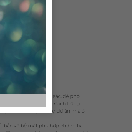
 dạng về mẫu mã, màu sắc, dễ phối
ông rất bền với thời gian. Gạch bông
 ngoài sân trong những dự án nhà ở
t bảo vệ bề mặt phù hợp chống tia