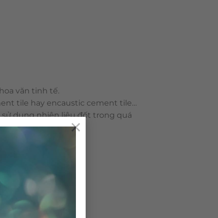
oa văn tinh tế.
ent tile hay encaustic cement tile…
g sử dụng nhiên liệu đốt trong quá
×
ô nhiễm môi trường.