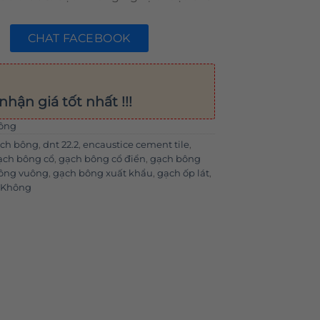
CHAT FACEBOOK
nhận giá tốt nhất !!!
ông
ạch bông
,
dnt 22.2
,
encaustice cement tile
,
ạch bông cổ
,
gạch bông cổ điển
,
gạch bông
ông vuông
,
gạch bông xuất khẩu
,
gạch ốp lát
,
 Không