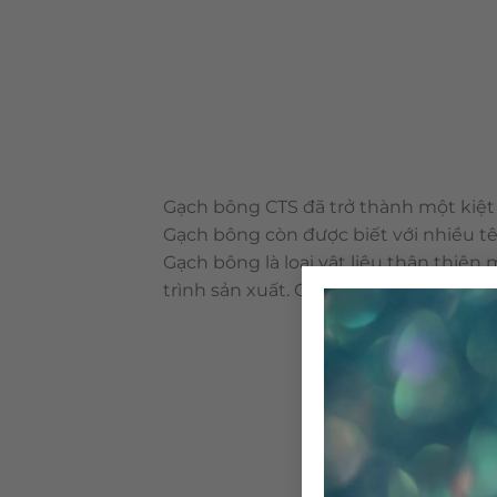
Gạch bông CTS đã trở thành một kiệt 
Gạch bông còn được biết với nhiều tê
Gạch bông là loại vật liệu thân thiệ
trình sản xuất. Cấu tạo & qui trình 