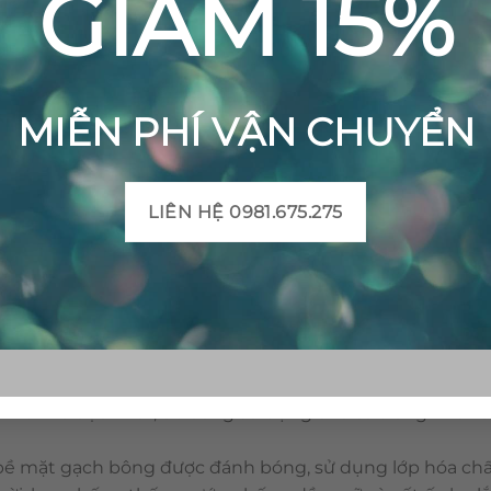
GIẢM 15%
MIỄN PHÍ VẬN CHUYỂN
LIÊN HỆ 0981.675.275
Gạch bông cổ điển CTS 22.2 – 4 viên
 hoàng trong vật liệu trang trí. Với ưu điểm như: đang
 vật liệu có tính thoáng mát, dễ vệ sinh. Đặc biệt, gạch b
hiên và độc nhất, dễ dàng sử dụng cho cả trong nhà và
bề mặt gạch bông được đánh bóng, sử dụng lớp hóa chấ