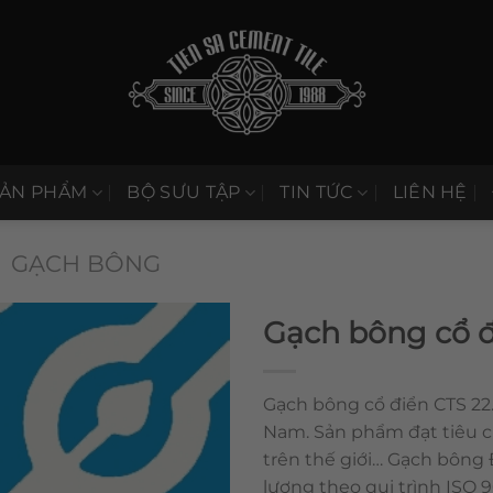
SẢN PHẨM
BỘ SƯU TẬP
TIN TỨC
LIÊN HỆ
GẠCH BÔNG
Gạch bông cổ đ
Gạch bông cổ điển CTS 22.
Nam. Sản phẩm đạt tiêu 
trên thế giới… Gạch bông
lượng theo qui trình ISO