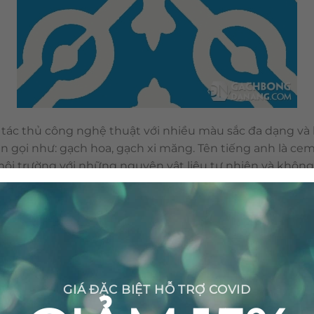
tác thủ công nghệ thuật với nhiều màu sắc đa dạng và h
n gọi như: gạch hoa, gạch xi măng. Tên tiếng anh là cem
n môi trường với những nguyên vật liệu tự nhiên và khôn
nên viên gạch bông được sản xuất thủ công không gây ra 
GIÁ ĐẶC BIỆT HỖ TRỢ COVID