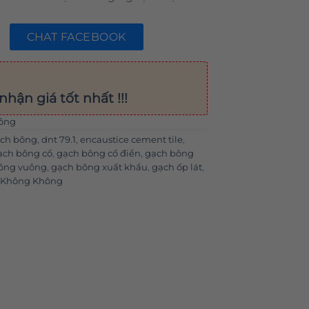
CHAT FACEBOOK
nhận giá tốt nhất !!!
ông
ạch bông
,
dnt 79.1
,
encaustice cement tile
,
ạch bông cổ
,
gạch bông cổ điển
,
gạch bông
ông vuông
,
gạch bông xuất khẩu
,
gạch ốp lát
,
g Không Không