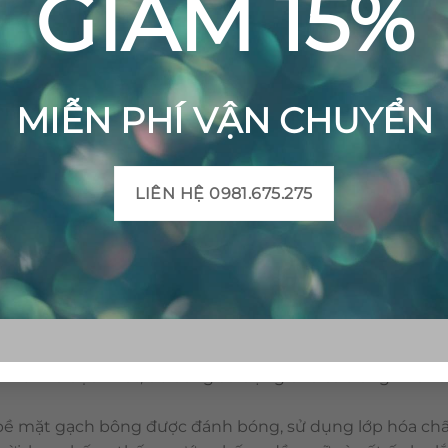
GIẢM 15%
MIỄN PHÍ VẬN CHUYỂN
LIÊN HỆ 0981.675.275
Gạch bông cổ điển CTS 79.1 – 4 viên
 hoàng trong vật liệu trang trí. Với ưu điểm như: đang
 vật liệu có tính thoáng mát, dễ vệ sinh. Đặc biệt, gạch b
hiên và độc nhất, dễ dàng sử dụng cho cả trong nhà và
bề mặt gạch bông được đánh bóng, sử dụng lớp hóa chấ