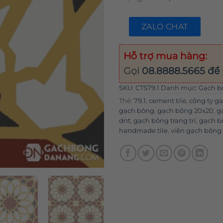
ZALO CHAT
Hỗ trợ mua hàng:
Gọi
08.8888.5665
để 
SKU:
CTS79.1
Danh mục:
Gạch b
Thẻ:
79.1
,
cement tile
,
công ty g
gạch bông
,
gạch bông 20x20
,
g
dnt
,
gạch bông trang trí
,
gạch b
handmade tile
,
viên gạch bôn