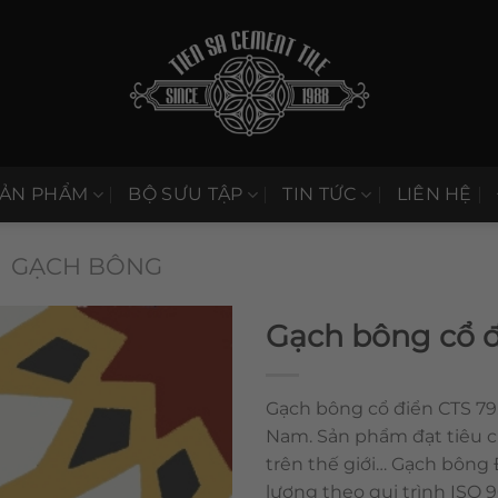
SẢN PHẨM
BỘ SƯU TẬP
TIN TỨC
LIÊN HỆ
GẠCH BÔNG
Gạch bông cổ đ
Gạch bông cổ điển CTS 79.
Nam. Sản phẩm đạt tiêu 
trên thế giới… Gạch bông
lượng theo qui trình ISO