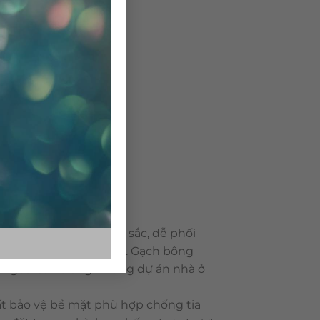
 dạng về mẫu mã, màu sắc, dễ phối
ông rất bền với thời gian. Gạch bông
 ngoài sân trong những dự án nhà ở
t bảo vệ bề mặt phù hợp chống tia