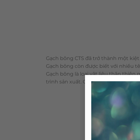
Gạch bông CTS đã trở thành một kiệt 
Gạch bông còn được biết với nhiều tê
Gạch bông là loại vật liệu thân thiệ
trình sản xuất. Cấu tạo & qui trình 