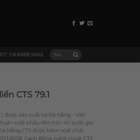
Tìm
ĐT: 08.8888.5665
kiếm:
iển CTS 79.1
1, được sản xuất tại Đà Nẵng – Việt
chuẩn xuất khẩu đến hơn 40 quốc gia
 Đà Nẵng CTS được kiểm soát chất
 9001:2008. Gạch Bông nghệ thuật CTS