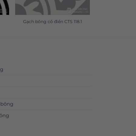
Gạch bông cổ điển CTS 118.1
ng
 bông
bông