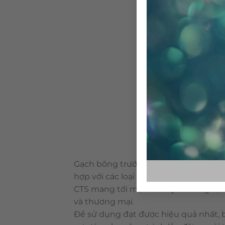
Gạch bông trước đây được xem như nữ
hợp với các loại vật liệu khác. Là loại
CTS mang tới một vẻ duyên dáng tự n
và thương mại.
Để sử dụng đạt được hiệu quả nhất, 