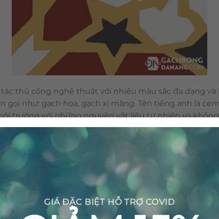
tác thủ công nghệ thuật với nhiều màu sắc đa dạng và h
n gọi như: gạch hoa, gạch xi măng. Tên tiếng anh là cem
n môi trường với những nguyên vật liệu tự nhiên và khôn
nên viên gạch bông được sản xuất thủ công không gây ra 
GIÁ ĐẶC BIỆT HỖ TRỢ COVID