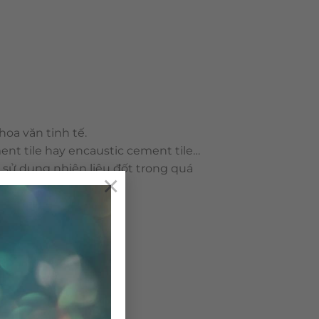
oa văn tinh tế.
ent tile hay encaustic cement tile…
g sử dụng nhiên liệu đốt trong quá
×
ô nhiễm môi trường.