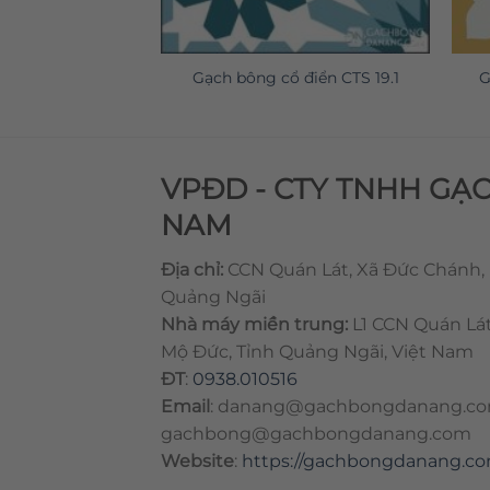
ổ điển CTS 3.1
Gạch bông cổ điển CTS 19.1
G
VPĐD - CTY TNHH GẠ
NAM
Địa chỉ:
CCN Quán Lát, Xã Đức Chánh,
Quảng Ngãi
Nhà máy miền trung:
L1 CCN Quán Lá
Mộ Đức, Tỉnh Quảng Ngãi, Việt Nam
ĐT
:
0938.010516
Email
:
danang@gachbongdanang.c
gachbong@gachbongdanang.com
Website
:
https://gachbongdanang.c