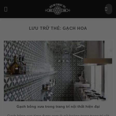
Bỏ
Tìm
qua
kiếm:
nội
dung
LƯU TRỮ THẺ:
GẠCH HOA
Gạch bông xưa trong trang trí nội thất hiện đại
Gạch bông xưa từng được xem là nữ hoàng trong trang trí vật