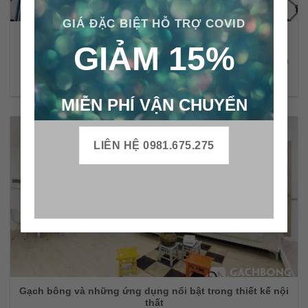
GIÁ ĐẶC BIỆT HỖ TRỢ COVID
Gạch bông cổ điển – nét cổ xưa của người Việt
GIẢM 15%
[wordpress_file_upload]Gạch bông cổ điển được biết đến qua
các công trình nhà thờ cổ, các [...]
MIỄN PHÍ VẬN CHUYỂN
LIÊN HỆ 0981.675.275
Gạch bông và những ứng dụng nổi bật trong thiết kế nội
thất