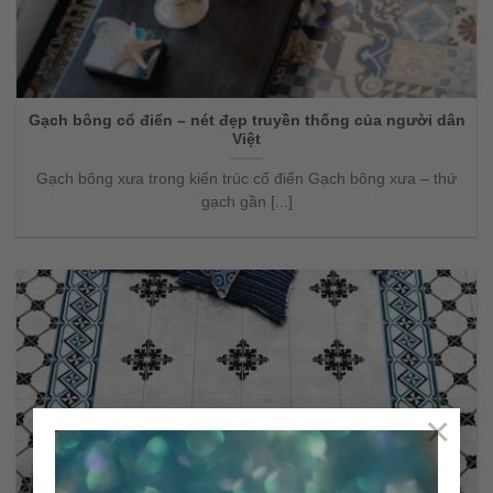
Gạch bông cổ điển – nét đẹp truyền thống của người dân
Việt
Gạch bông xưa trong kiến trúc cổ điển Gạch bông xưa – thứ
gạch gần [...]
×