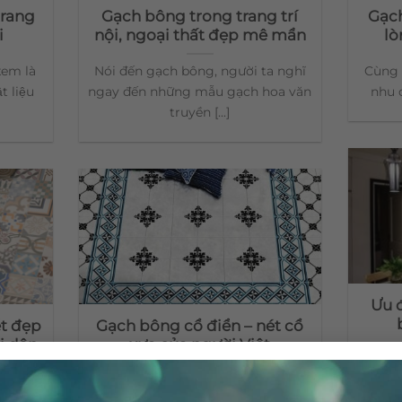
trang
Gạch bông trong trang trí
Gạch
i
nội, ngoại thất đẹp mê mẩn
lò
em là
Nói đến gạch bông, người ta nghĩ
Cùng v
t liệu
ngay đến những mẫu gạch hoa văn
nhu c
truyền [...]
Ưu 
ét đẹp
Gạch bông cổ điển – nét cổ
i dân
xưa của người Việt
Gạch 
[wordpress_file_upload]Gạch bông
nhữ
rúc cổ
cổ điển được biết đến qua các công