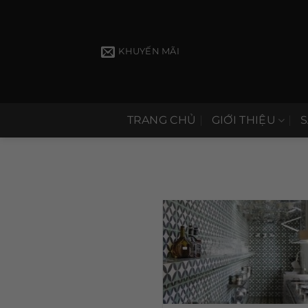
Bỏ
qua
nội
KHUYẾN MÃI
dung
TRANG CHỦ
GIỚI THIỆU