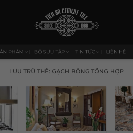
SẢN PHẨM
BỘ SƯU TẬP
TIN TỨC
LIÊN HỆ
LƯU TRỮ THẺ:
GẠCH BÔNG TỔNG HỢP