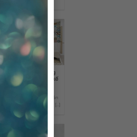
h bông và những ứng
 nổi bật trong thiết kế
nội thất
bông là loại gạch từng gắn
i tuổi thơ đơn sơ của một [...]