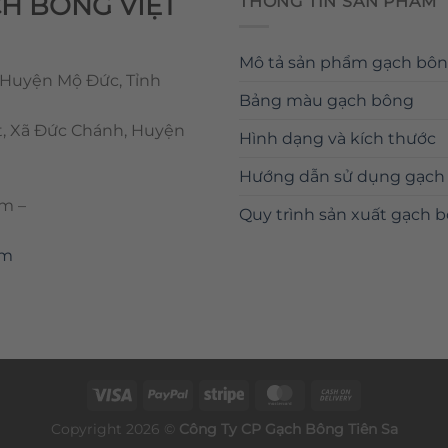
CH BÔNG VIỆT
THÔNG TIN SẢN PHẨM
Mô tả sản phẩm gạch bô
 Huyện Mộ Đức, Tỉnh
Bảng màu gạch bông
t, Xã Đức Chánh, Huyện
Hình dạng và kích thước
Hướng dẫn sử dụng gạch
om
–
Quy trình sản xuất gạch 
om
Copyright 2026 ©
Công Ty CP
Gạch Bông
Tiên Sa