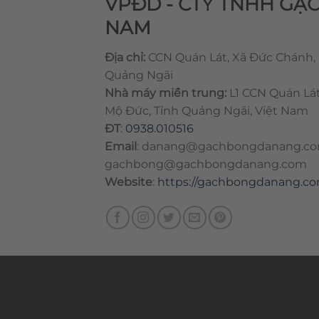
VPĐD - CTY TNHH GẠ
NAM
Địa chỉ:
CCN Quán Lát, Xã Đức Chánh,
Quảng Ngãi
Nhà máy miền trung:
L1 CCN Quán Lá
Mộ Đức, Tỉnh Quảng Ngãi, Việt Nam
ĐT
:
0938.010516
Email
:
danang@gachbongdanang.c
gachbong@gachbongdanang.com
Website
:
https://gachbongdanang.c