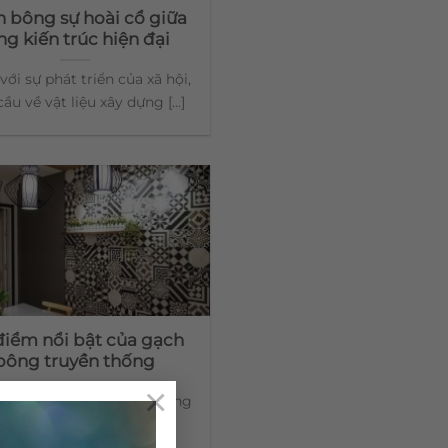
 bông sự hoài cổ giữa
ng kiến trúc hiện đại
ới sự phát triển của xã hội,
ầu về vật liệu xây dựng [...]
điểm nổi bật của gạch
bông truyền thống
×
bông hiện nay là một trong
ng loại gạch rất được ưa
chuộng cho [...]