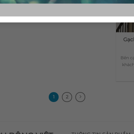
Gạc
Bên cạ
khách
1
2