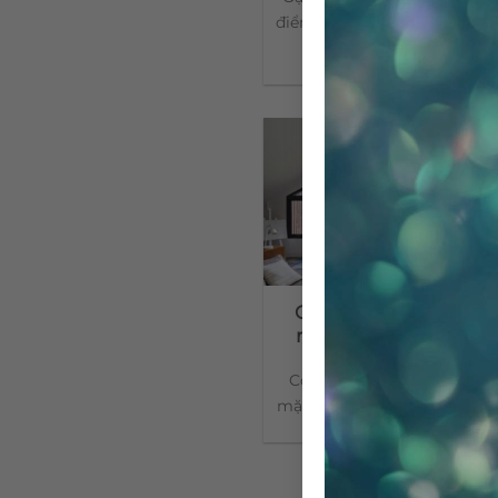
điển Gạch bông xưa – thứ g
[...]
Gạch bông trơn đơn 
nhưng cực kỳ sang t
Có mặt ở những thế kỉ trướ
mặt hầu hết các công trình ki