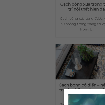
Gạch bông xưa trong 
trí nội thất hiện đạ
Gạch bông xưa từng được x
nữ hoàng trong trang trí vậ
trong [...]
Gạch bông cổ điển – n
truyền thống của ngườ
Việt
Gạch bông xưa trong kiến t