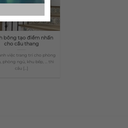
h bông tạo điểm nhấn
cho cầu thang
nh việc trang trí cho phòng
, phòng ngủ, khu bếp, … thì
cầu [...]