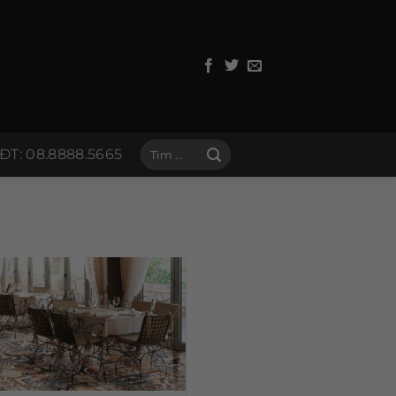
Tìm
ĐT: 08.8888.5665
kiếm: