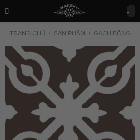
Bỏ
Tìm
qua
kiếm:
nội
dung
TRANG CHỦ
/
SẢN PHẨM
/
GẠCH BÔNG