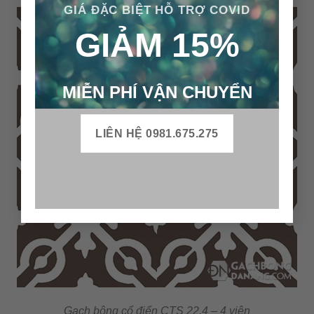
GIÁ ĐẶC BIỆT HỖ TRỢ COVID
GIẢM 15%
MIỄN PHÍ VẬN CHUYỂN
LIÊN HỆ 0981.675.275
Gạch bông cổ điển CTS 22.4 – 4 viên