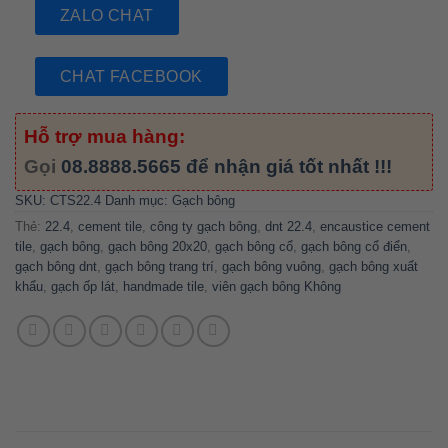
ZALO CHAT
CHAT FACEBOOK
Hỗ trợ mua hàng:
Gọi
08.8888.5665
để nhận giá tốt nhất !!!
SKU:
CTS22.4
Danh mục:
Gạch bông
Thẻ:
22.4
,
cement tile
,
công ty gạch bông
,
dnt 22.4
,
encaustice cement
tile
,
gạch bông
,
gạch bông 20x20
,
gạch bông cổ
,
gạch bông cổ điển
,
gạch bông dnt
,
gạch bông trang trí
,
gạch bông vuông
,
gạch bông xuất
khẩu
,
gạch ốp lát
,
handmade tile
,
viên gạch bông Không