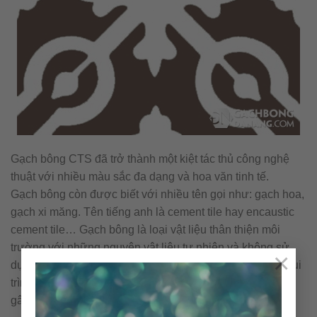
Gạch bông CTS đã trở thành một kiệt tác thủ công nghệ
thuật với nhiều màu sắc đa dạng và hoa văn tinh tế.
Gạch bông còn được biết với nhiều tên gọi như: gạch hoa,
gạch xi măng. Tên tiếng anh là cement tile hay encaustic
cement tile… Gạch bông là loại vật liệu thân thiện môi
trường với những nguyên vật liệu tự nhiên và không sử
×
dụng nhiên liệu đốt trong quá trình sản xuất. Cấu tạo & qui
trình nên viên gạch bông được sản xuất thủ công không
gây ra ô nhiễm môi trường.