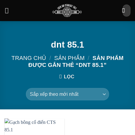
Bỏ
Tìm
qua
kiếm:
nội
dung
dnt 85.1
TRANG CHỦ
/
SẢN PHẨM
/
SẢN PHẨM
ĐƯỢC GẮN THẺ “DNT 85.1”
LỌC