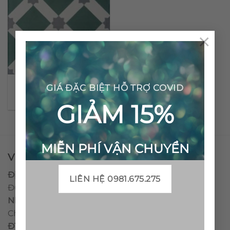
×
Gạch bông cổ điển CTS
GIÁ ĐẶC BIỆT HỖ TRỢ COVID
68.3
GIẢM 15%
MIỄN PHÍ VẬN CHUYỂN
VPĐD - CTY TNHH GẠCH BÔNG VIỆT NAM
Địa chỉ:
CCN Quán Lát, Xã Đức Chánh, Huyện Mộ
LIÊN HỆ 0981.675.275
Đức, Tỉnh Quảng Ngãi
Nhà máy miền trung:
L1 CCN Quán Lát, Xã Đức
Chánh, Huyện Mộ Đức, Tỉnh Quảng Ngãi, Việt Nam
ĐT
:
0938.010516