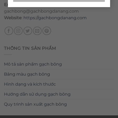
Email
:
danang@gachbongdanang.com
–
gachbong@gachbongdanang.com
Website
:
https://gachbongdanang.com
THÔNG TIN SẢN PHẨM
Mô tả sản phẩm gạch bông
Bảng màu gạch bông
Hình dạng và kích thước
Hướng dẫn sử dụng gạch bông
Quy trình sản xuất gạch bông