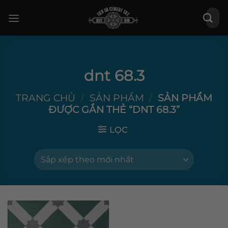
Bỏ
Tìm
qua
kiếm:
nội
dung
dnt 68.3
TRANG CHỦ
/
SẢN PHẨM
/
SẢN PHẨM
ĐƯỢC GẮN THẺ “DNT 68.3”
LỌC