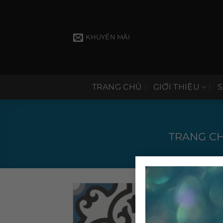
Bỏ
qua
nội
KHUYẾN MÃI
dung
TRANG CHỦ
GIỚI THIỆU
TRANG C