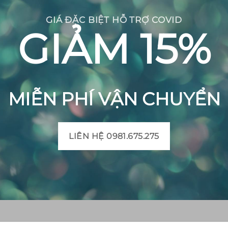
GIÁ ĐẶC BIỆT HỖ TRỢ COVID
GIẢM 15%
MIỄN PHÍ VẬN CHUYỂN
LIÊN HỆ 0981.675.275
CH BÔNG VIỆT
THÔNG TIN SẢN PHẨM
Mô tả sản phẩm gạch bô
 Huyện Mộ Đức, Tỉnh
Bảng màu gạch bông
t, Xã Đức Chánh, Huyện