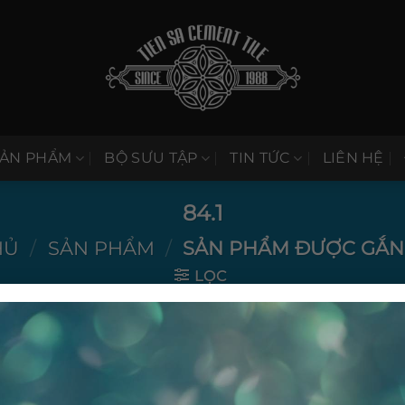
SẢN PHẨM
BỘ SƯU TẬP
TIN TỨC
LIÊN HỆ
84.1
HỦ
/
SẢN PHẨM
/
SẢN PHẨM ĐƯỢC GẮN T
LỌC