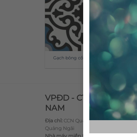
Gạch bông cổ điển CTS 84.1
VPĐD - CTY TNHH GẠ
NAM
Địa chỉ:
CCN Quán Lát, Xã Đức Chánh,
Quảng Ngãi
Nhà máy miền trung:
L1 CCN Quán Lá