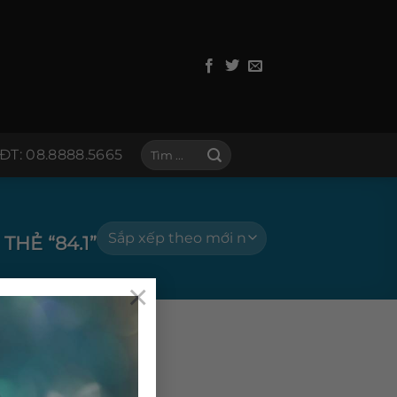
Tìm
ĐT: 08.8888.5665
kiếm:
HẺ “84.1”
×