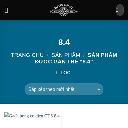
Bỏ
Tìm
qua
kiếm:
nội
dung
8.4
TRANG CHỦ
/
SẢN PHẨM
/
SẢN PHẨM
ĐƯỢC GẮN THẺ “8.4”
LỌC